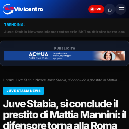
⌕
Vivicentro
LIVE
TRENDING:
Juve Stabia News
calciomercato
serie BKT
sudtirol
roberto amod
PUBBLICITÀ
Home
›
Juve Stabia News
›
Juve Stabia, si conclude il prestito di Mattia…
JUVE STABIA NEWS
Juve Stabia, si conclude il
prestito di Mattia Mannini: il
difensore torna alla Roma