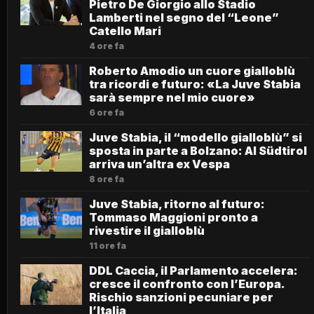
Pietro De Giorgio allo Stadio
Lamberti nel segno del “Leone”
Catello Mari
4 ore fa
Roberto Amodio un cuore gialloblù
tra ricordi e futuro: «La Juve Stabia
sarà sempre nel mio cuore»
6 ore fa
Juve Stabia, il “modello gialloblù” si
sposta in parte a Bolzano: Al Südtirol
arriva un’altra ex Vespa
8 ore fa
Juve Stabia, ritorno al futuro:
Tommaso Maggioni pronto a
rivestire il gialloblù
11 ore fa
DDL Caccia, il Parlamento accelera:
cresce il confronto con l’Europa.
Rischio sanzioni pecuniare per
l’Italia