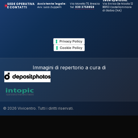
Sede operativa:
SEDE OPERATIVA
Assistente legale:
Via Moretto 70, Brescia
Via Enrico De Nicola 12
E CONTATTI
Avv. Luca Zuppelli
Tel.
030 3758858
80053 Castellammare
di Stabia (NA)
Privacy Policy
Cookie Policy
Immagini di repertorio a cura di
© 2026 Vivicentro. Tutti i diritti riservati.