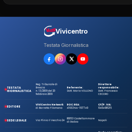
Vivicentro
Testata Giornalistica
Reg. Tribunale di
Direttore
TESTATA
Brescia
Referente:
responsabile:
GIORNALISTICA
n. 13/2009 del 20
Dott. Mario VOLLONO
Dott. Francesco
febbraio 2009
CECORO
ViViCentro Network
ROC:
REA:
CF/P. IVA:
EDITORE
di Barretta Filomena
41663
NA-1107749
10464981215
80053 Castellammare
SEDE LEGALE
Via Plinio Il Vecchio 24
Napoli
di Stabia