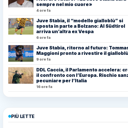
sempre nel mio cuore»
4 ore fa
Juve Stabia, il “modello gialloblù” si
sposta in parte a Bolzano: Al Südtirol
arriva un’altra ex Vespa
6 ore fa
Juve Stabia, ritorno al futuro: Tomma
Maggioni pronto a rivestire il giallobl
9 ore fa
DDL Caccia, il Parlamento accelera: c
il confronto con l’Europa. Rischio san
pecuniare per l’Italia
16 ore fa
PIÙ LETTE