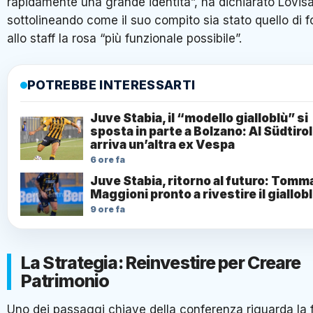
rapidamente una grande identità”, ha dichiarato Lovisa
sottolineando come il suo compito sia stato quello di f
allo staff la rosa “più funzionale possibile”.
POTREBBE INTERESSARTI
Juve Stabia, il “modello gialloblù” si
sposta in parte a Bolzano: Al Südtirol
arriva un’altra ex Vespa
6 ore fa
Juve Stabia, ritorno al futuro: Tom
Maggioni pronto a rivestire il giallob
9 ore fa
La Strategia: Reinvestire per Creare
Patrimonio
Uno dei passaggi chiave della conferenza riguarda la f