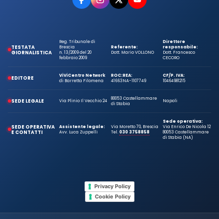
Reg. Tribunale di
Direttore
TESTATA
Brescia
Referente:
responsabile:
GIORNALISTICA
n. 13/2009 del 20
Dott. Mario VOLLONO
Dott. Francesco
febbraio 2009
CECORO
ViViCentro Network
ROC:
REA:
CF/P. IVA:
EDITORE
di Barretta Filomena
41663
NA-1107749
10464981215
80053 Castellammare
SEDE LEGALE
Via Plinio Il Vecchio 24
Napoli
di Stabia
Sede operativa:
SEDE OPERATIVA
Assistente legale:
Via Moretto 70, Brescia
Via Enrico De Nicola 12
E CONTATTI
Avv. Luca Zuppelli
Tel.
030 3758858
80053 Castellammare
di Stabia (NA)
Privacy Policy
Cookie Policy