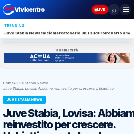
⌕
Vivicentro
LIVE
TRENDING:
Juve Stabia News
calciomercato
serie BKT
sudtirol
roberto amod
PUBBLICITÀ
Home
›
Juve Stabia News
›
Juve Stabia, Lovisa: Abbiamo reinvestito per crescere. L’obiettivo…
JUVE STABIA NEWS
Juve Stabia, Lovisa: Abbia
reinvestito per crescere.