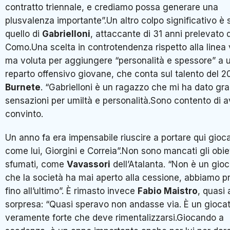
contratto triennale, e crediamo possa generare una
plusvalenza importante”.Un altro colpo significativo è 
quello di
Gabrielloni
, attaccante di 31 anni prelevato 
Como.Una scelta in controtendenza rispetto alla linea 
ma voluta per aggiungere “personalità e spessore” a 
reparto offensivo giovane, che conta sul talento del 
Burnete
. “Gabrielloni è un ragazzo che mi ha dato gra
sensazioni per umiltà e personalità.Sono contento di a
convinto.
Un anno fa era impensabile riuscire a portare qui gioca
come lui, Giorgini e Correia”.Non sono mancati gli obiet
sfumati, come
Vavassori
dell’Atalanta. “Non è un gio
che la società ha mai aperto alla cessione, abbiamo p
fino all’ultimo”. È rimasto invece
Fabio Maistro
, quasi 
sorpresa: “Quasi speravo non andasse via. È un gioca
veramente forte che deve rimentalizzarsi.Giocando a