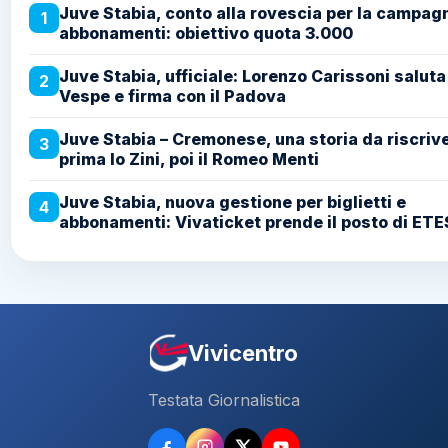
Juve Stabia, conto alla rovescia per la campag
1
abbonamenti: obiettivo quota 3.000
Juve Stabia, ufficiale: Lorenzo Carissoni saluta
2
Vespe e firma con il Padova
Juve Stabia – Cremonese, una storia da riscriv
3
prima lo Zini, poi il Romeo Menti
Juve Stabia, nuova gestione per biglietti e
4
abbonamenti: Vivaticket prende il posto di ETE
Vivicentro
Testata Giornalistica