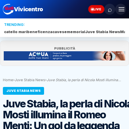
⌕
Vivicentro
LIVE
TRENDING:
catello mari
beneficenza
cavese
memorial
Juve Stabia News
Mari
PUBBLICITÀ
Home
›
Juve Stabia News
›
Juve Stabia, la perla di Nicola Mosti illumina…
JUVE STABIA NEWS
Juve Stabia, la perla di Nicol
Mosti illumina il Romeo
Menti: Un gol da leggenda