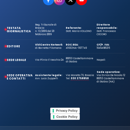
Reg. Tribunale di
Direttore
TESTATA
Brescia
Referente:
responsabile:
GIORNALISTICA
n. 13/2009 del 20
Dott. Mario VOLLONO
Dott. Francesco
febbraio 2009
CECORO
ViViCentro Network
ROC:
REA:
CF/P. IVA:
EDITORE
di Barretta Filomena
41663
NA-1107749
10464981215
80053 Castellammare
SEDE LEGALE
Via Plinio Il Vecchio 24
Napoli
di Stabia
Sede operativa:
SEDE OPERATIVA
Assistente legale:
Via Moretto 70, Brescia
Via Enrico De Nicola 12
E CONTATTI
Avv. Luca Zuppelli
Tel.
030 3758858
80053 Castellammare
di Stabia (NA)
Privacy Policy
Cookie Policy