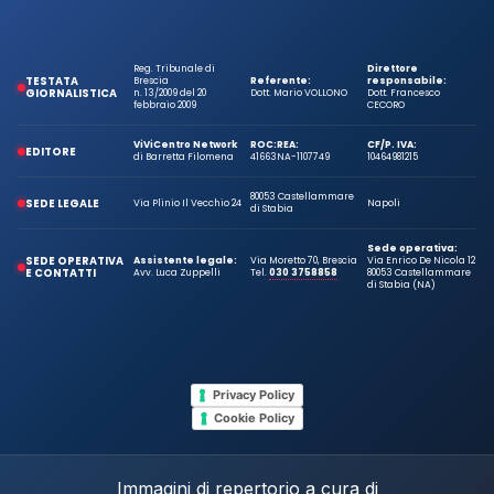
Reg. Tribunale di
Direttore
TESTATA
Brescia
Referente:
responsabile:
GIORNALISTICA
n. 13/2009 del 20
Dott. Mario VOLLONO
Dott. Francesco
febbraio 2009
CECORO
ViViCentro Network
ROC:
REA:
CF/P. IVA:
EDITORE
di Barretta Filomena
41663
NA-1107749
10464981215
80053 Castellammare
SEDE LEGALE
Via Plinio Il Vecchio 24
Napoli
di Stabia
Sede operativa:
SEDE OPERATIVA
Assistente legale:
Via Moretto 70, Brescia
Via Enrico De Nicola 12
E CONTATTI
Avv. Luca Zuppelli
Tel.
030 3758858
80053 Castellammare
di Stabia (NA)
Privacy Policy
Cookie Policy
Immagini di repertorio a cura di