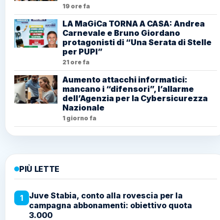
19 ore fa
LA MaGiCa TORNA A CASA: Andrea
Carnevale e Bruno Giordano
protagonisti di “Una Serata di Stelle
per PUPI”
21 ore fa
Aumento attacchi informatici:
mancano i “difensori”, l’allarme
dell’Agenzia per la Cybersicurezza
Nazionale
1 giorno fa
PIÙ LETTE
Juve Stabia, conto alla rovescia per la
1
campagna abbonamenti: obiettivo quota
3.000