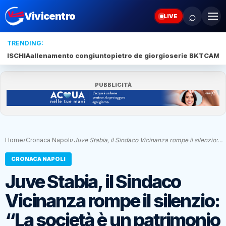
⌕
Vivicentro
LIVE
TRENDING:
ISCHIA
allenamento congiunto
pietro de giorgio
serie BKT
CAMP
PUBBLICITÀ
Home
›
Cronaca Napoli
›
Juve Stabia, il Sindaco Vicinanza rompe il silenzio:…
CRONACA NAPOLI
Juve Stabia, il Sindaco
Vicinanza rompe il silenzio:
“La società è un patrimonio