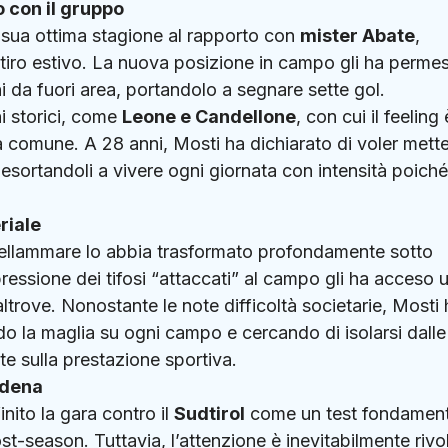
 con il gruppo
a sua ottima stagione al rapporto con
mister Abate
,
tiro estivo.
La nuova posizione in campo gli ha perme
i da fuori area, portandolo a segnare sette gol.
i storici, come
Leone e Candellone
, con cui il feeling 
za comune.
A 28 anni, Mosti ha dichiarato di voler mette
 esortandoli a vivere ogni giornata con intensità poiché
riale
tellammare lo abbia trasformato profondamente sotto
pressione dei tifosi “attaccati” al campo gli ha acceso 
ltrove.
Nonostante le note difficoltà societarie, Mosti 
do la maglia su ogni campo e cercando di isolarsi dalle
e sulla prestazione sportiva.
odena
nito la gara contro il
Sudtirol
come un test fondament
post-season.
Tuttavia, l’attenzione è inevitabilmente rivo