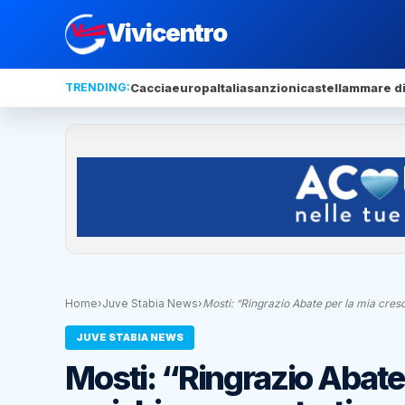
Vivicentro
TRENDING:
Caccia
europa
Italia
sanzioni
castellammare di
Home
›
Juve Stabia News
›
Mosti: “Ringrazio Abate per la mia cres
JUVE STABIA NEWS
Mosti: “Ringrazio Abate 