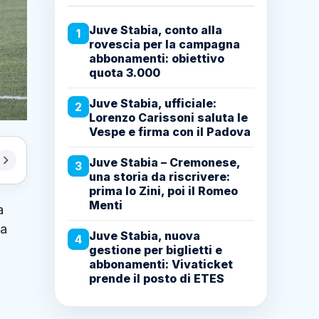
Juve Stabia, conto alla
1
rovescia per la campagna
abbonamenti: obiettivo
quota 3.000
Juve Stabia, ufficiale:
2
Lorenzo Carissoni saluta le
Vespe e firma con il Padova
Juve Stabia – Cremonese,
3
una storia da riscrivere:
prima lo Zini, poi il Romeo
Menti
a
la
Juve Stabia, nuova
4
gestione per biglietti e
abbonamenti: Vivaticket
prende il posto di ETES