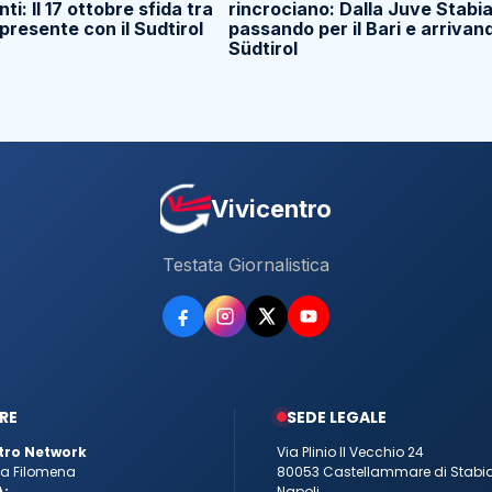
i: Il 17 ottobre sfida tra
rincrociano: Dalla Juve Stabia
presente con il Sudtirol
passando per il Bari e arrivan
Südtirol
Vivicentro
Testata Giornalistica
RE
SEDE LEGALE
tro Network
Via Plinio Il Vecchio 24
tta Filomena
80053 Castellammare di Stabi
A:
Napoli