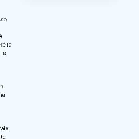
sso
è
re la
 le
un
ha
ale
lta