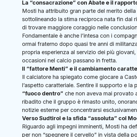
La “consacrazione” con Abate e il rapporto
Mosti ha attribuito gran parte del merito dell
sottolineando la stima reciproca nata fin dal ri
di trovare maggiore coraggio nelle conclusion
Fondamentale è anche l’intesa con i compagn
ormai fraterno dopo quasi tre anni di militan
propria esperienza al servizio dei più giovani,
occasioni nel calcio passano in fretta.
Il “fattore Menti” e il cambiamento caratte
Il calciatore ha spiegato come giocare a Cas
l’aspetto caratteriale.
Sentire il supporto e la 
“fuoco dentro”
che non aveva mai provato a
ribadito che il gruppo è rimasto unito, onoran
notizie esterne per concentrarsi esclusivament
Verso Sudtirol e la sfida “assoluta” col M
Riguardo agli impegni imminenti, Mosti ha defi
per non “spegnere il cervello” in vista della 