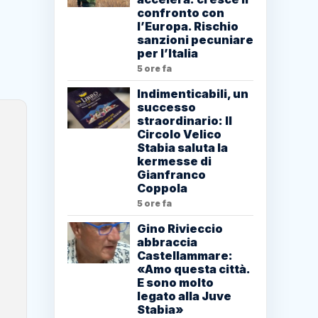
confronto con
l’Europa. Rischio
sanzioni pecuniare
per l’Italia
5 ore fa
Indimenticabili, un
successo
straordinario: Il
Circolo Velico
Stabia saluta la
kermesse di
Gianfranco
Coppola
5 ore fa
Gino Rivieccio
abbraccia
Castellammare:
«Amo questa città.
E sono molto
legato alla Juve
Stabia»