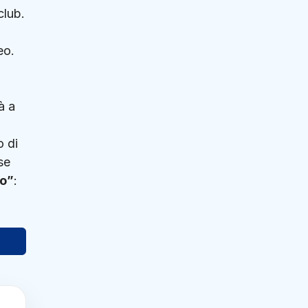
club.
eo.
à a
o di
se
co”
: