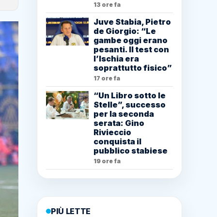
13 ore fa
Juve Stabia, Pietro
de Giorgio: “Le
gambe oggi erano
pesanti. Il test con
l’Ischia era
soprattutto fisico”
17 ore fa
“Un Libro sotto le
Stelle”, successo
per la seconda
serata: Gino
Rivieccio
conquista il
pubblico stabiese
19 ore fa
PIÙ LETTE