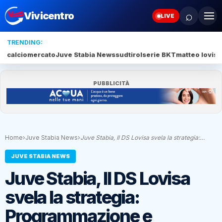
⌕
Vivicentro
LIVE
TRENDING:
calciomercato
Juve Stabia News
sudtirol
serie BKT
matteo lovisa
PUBBLICITÀ
Home
›
Juve Stabia News
›
Juve Stabia, Il DS Lovisa svela la strategia:…
JUVE STABIA NEWS
Juve Stabia, Il DS Lovisa
svela la strategia:
Programmazione e