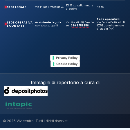
80053 Castellammare
SEDE LEGALE
Via Plinio Il Vecchio 24
Napoli
di Stabia
Sede operativa:
SEDE OPERATIVA
Assistente legale:
Via Moretto 70, Brescia
Via Enrico De Nicola 12
E CONTATTI
Avv. Luca Zuppelli
Tel.
030 3758858
80053 Castellammare
di Stabia (NA)
Privacy Policy
Cookie Policy
Immagini di repertorio a cura di
© 2026 Vivicentro. Tutti i diritti riservati.