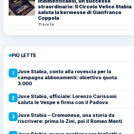
Indimenticabili, un successo
straordinario: Il Circolo Velico Stabia
saluta la kermesse di Gianfranco
Coppola
11 ore fa
PIÙ LETTE
Juve Stabia, conto alla rovescia per la
1
campagna abbonamenti: obiettivo quota
3.000
Juve Stabia, ufficiale: Lorenzo Carissoni
2
saluta le Vespe e firma con il Padova
Juve Stabia – Cremonese, una storia da
3
riscrivere: prima lo Zini, poi il Romeo Menti
Juve Stabia, nuova gestione per biglietti e