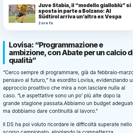
Juve Stabia, il “modello gialloblù” si
sposta in parte a Bolzano: Al
Südtirol arriva un’altra ex Vespa
2 ore fa
Lovisa: “Programmazione e
ambizione, con Abate per un calcio d
qualità”
“Cerco sempre di programmare, già da febbraio-marz
pensavo al futuro,” ha esordito Lovisa, evidenziando u
approccio proattivo che mira a non lasciare nulla al
caso. “Le aspettative sono un po’ più alte dopo la
grande stagione passata.Abbiamo un budget adeguat
ma dobbiamo dare continuità al lavoro.”
Il DS ha poi voluto ricordare le difficoltà superate nello
scorso campionato, elogiando la compattezza