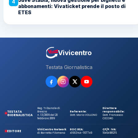
4
abbonamenti: Vivaticket prende il posto di
ETES
Vivicentro
Testata Giornalistica
Reg. Tribunale di
Direttore
TESTATA
Brescia
Referente:
responsabile:
GIORNALISTICA
n. 13/2009 del 20
Dott. Mario VOLLONO
Dott. Francesco
febbraio 2009
CECORO
ViViCentro Network
ROC:
REA:
CF/P. IVA:
EDITORE
di Barretta Filomena
41663
NA-1107749
10464981215