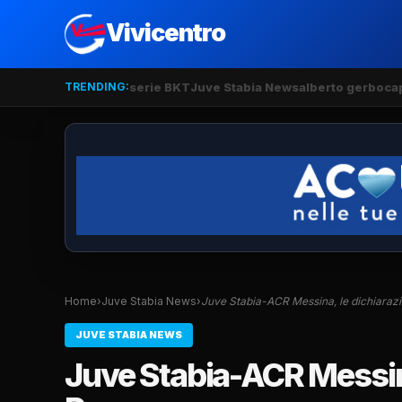
Vivicentro
TRENDING:
serie BKT
Juve Stabia News
alberto gerbo
ca
Home
›
Juve Stabia News
›
Juve Stabia-ACR Messina, le dichiarazi
JUVE STABIA NEWS
Juve Stabia-ACR Messina