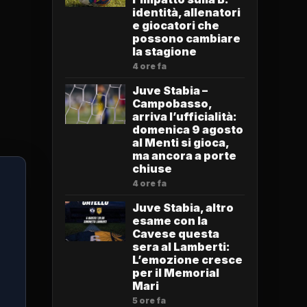
identità, allenatori
e giocatori che
possono cambiare
la stagione
4 ore fa
Juve Stabia –
Campobasso,
arriva l’ufficialità:
domenica 9 agosto
al Menti si gioca,
ma ancora a porte
chiuse
4 ore fa
Juve Stabia, altro
esame con la
Cavese questa
sera al Lamberti:
L’emozione cresce
per il Memorial
Mari
5 ore fa