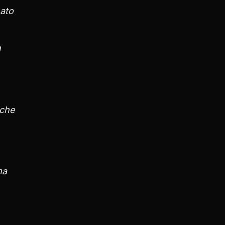
nato
n
 che
ma