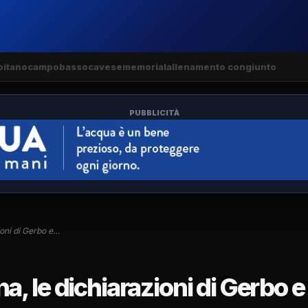
pitano
campobasso
cavese
memorial
allenamento congiunto
PUBBLICITÀ
oni di Gerbo e…
, le dichiarazioni di Gerbo e