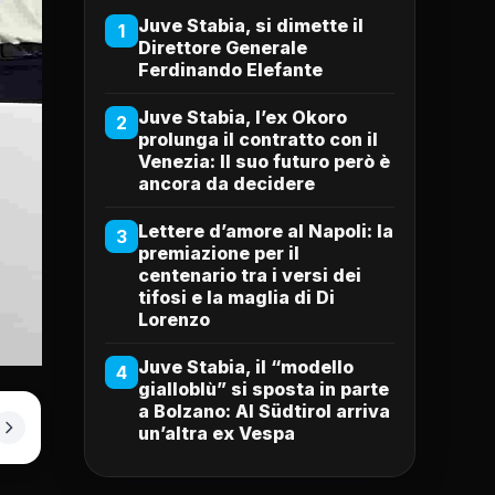
Juve Stabia, si dimette il
1
Direttore Generale
Ferdinando Elefante
Juve Stabia, l’ex Okoro
2
prolunga il contratto con il
Venezia: Il suo futuro però è
ancora da decidere
Lettere d’amore al Napoli: la
3
premiazione per il
centenario tra i versi dei
tifosi e la maglia di Di
Lorenzo
Juve Stabia, il “modello
4
gialloblù” si sposta in parte
a Bolzano: Al Südtirol arriva
un’altra ex Vespa