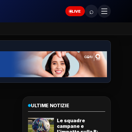
⌕
LIVE
ULTIME NOTIZIE
Le squadre
campane e
l’impatto sulla B: