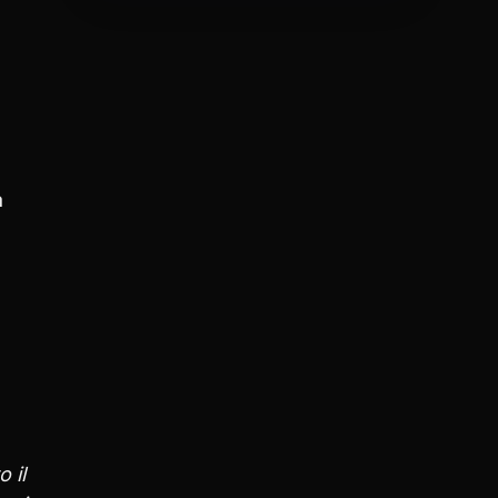
a
 il