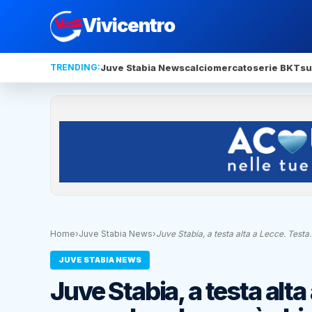
Vivicentro
TRENDING:
Juve Stabia News
calciomercato
serie BKT
su
Home
›
Juve Stabia News
›
Juve Stabia, a testa alta a Lecce. Test
JUVE STABIA NEWS
Juve Stabia, a testa alt