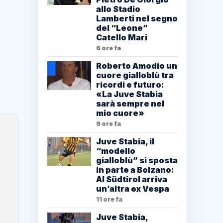
allo Stadio
Lamberti nel segno
del “Leone”
Catello Mari
6 ore fa
Roberto Amodio un
cuore gialloblù tra
ricordi e futuro:
«La Juve Stabia
sarà sempre nel
mio cuore»
9 ore fa
Juve Stabia, il
“modello
gialloblù” si sposta
in parte a Bolzano:
Al Südtirol arriva
un’altra ex Vespa
11 ore fa
Juve Stabia,