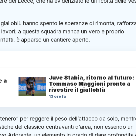
ere del Lecce, che ha evidenziato le difficoltà delle Ve
i gialloblù hanno spento le speranze di rimonta, raffor
 ai lavori: a questa squadra manca un vero e proprio
infatti, è apparso un cantiere aperto.
Juve Stabia, ritorno al futuro:
e a
Tommaso Maggioni pronto a
rivestire il gialloblù
13 ore fa
enero” per reggere il peso dell’attacco da solo, mentr
stiche del classico centravanti d’area, non essendo un
vo Adorante, un elemento in grado di dare profondità 