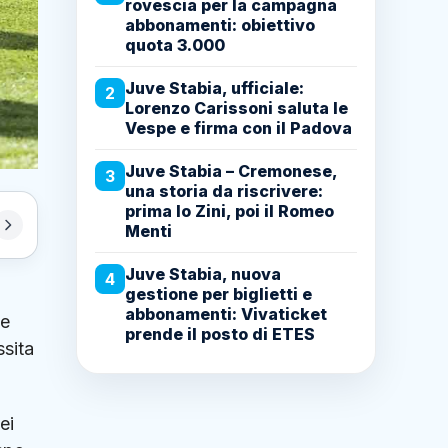
rovescia per la campagna
abbonamenti: obiettivo
quota 3.000
Juve Stabia, ufficiale:
2
Lorenzo Carissoni saluta le
Vespe e firma con il Padova
Juve Stabia – Cremonese,
3
una storia da riscrivere:
prima lo Zini, poi il Romeo
Menti
Juve Stabia, nuova
4
gestione per biglietti e
abbonamenti: Vivaticket
he
prende il posto di ETES
ssita
ei