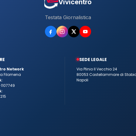
Vivicentro
Testata Giornalistica
RE
SEDE LEGALE
tro Network
Via Plinio Il Vecchio 24
tta Filomena
80053 Castellammare di Stabi
A:
Napoli
-1107749
A:
215