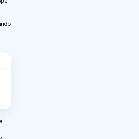
spe
zando
e
e