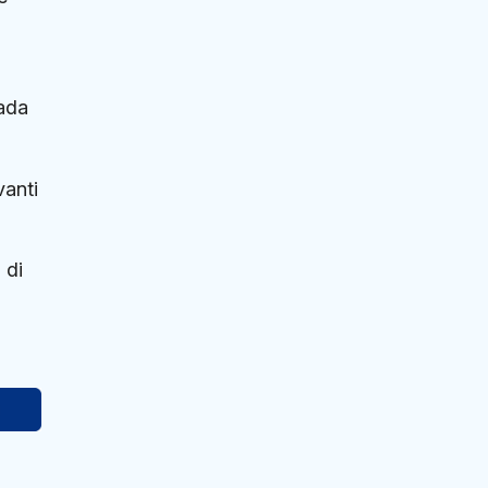
rada
vanti
 di