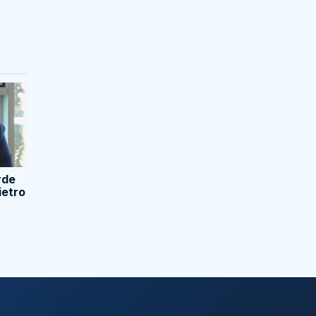
rde
ietro