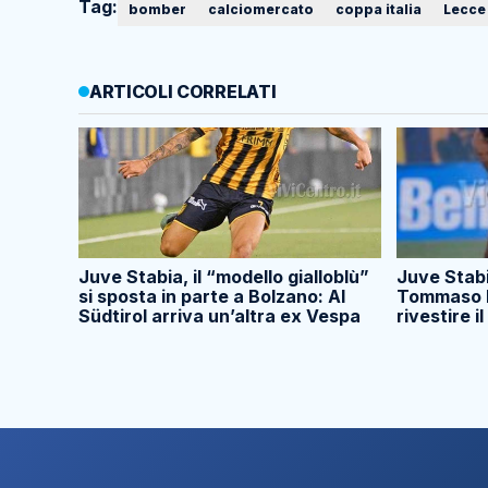
Tag:
bomber
calciomercato
coppa italia
Lecce
ARTICOLI CORRELATI
Juve Stabia, il “modello gialloblù”
Juve Stabi
si sposta in parte a Bolzano: Al
Tommaso M
Südtirol arriva un’altra ex Vespa
rivestire il