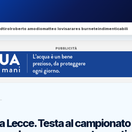
dtirol
roberto amodio
matteo lovisa
rares burnete
indimenticabili
PUBBLICITÀ
a…
a a Lecce. Testa al campionato