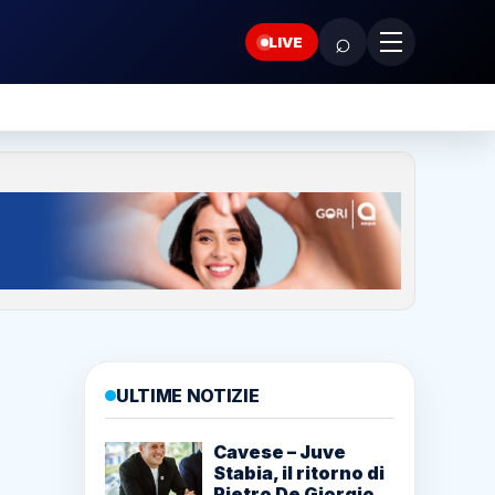
⌕
LIVE
ULTIME NOTIZIE
Cavese – Juve
Stabia, il ritorno di
Pietro De Giorgio