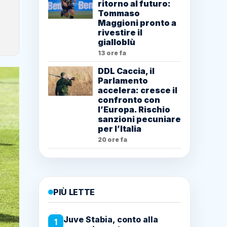
ritorno al futuro:
Tommaso
Maggioni pronto a
rivestire il
gialloblù
13 ore fa
DDL Caccia, il
Parlamento
accelera: cresce il
confronto con
l’Europa. Rischio
sanzioni pecuniare
per l’Italia
20 ore fa
PIÙ LETTE
Juve Stabia, conto alla
1