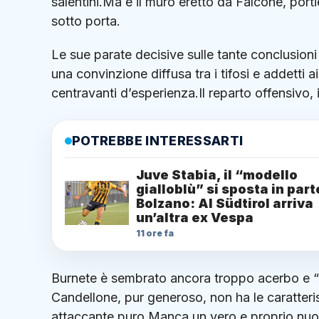
salentini.Ma è il muro eretto da Falcone, porti
sotto porta.
Le sue parate decisive sulle tante conclusion
una convinzione diffusa tra i tifosi e addetti
centravanti d’esperienza.Il reparto offensivo, 
POTREBBE INTERESSARTI
Juve Stabia, il “modello
gialloblù” si sposta in part
Bolzano: Al Südtirol arriva
un’altra ex Vespa
11 ore fa
Burnete è sembrato ancora troppo acerbo e “t
Candellone, pur generoso, non ha le caratteri
attaccante puro.Manca un vero e proprio nuo