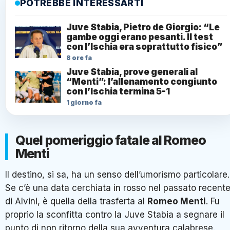
POTREBBE INTERESSARTI
Juve Stabia, Pietro de Giorgio: “Le
gambe oggi erano pesanti. Il test
con l’Ischia era soprattutto fisico”
8 ore fa
Juve Stabia, prove generali al
“Menti”: l’allenamento congiunto
con l’Ischia termina 5-1
1 giorno fa
Quel pomeriggio fatale al Romeo
Menti
Il destino, si sa, ha un senso dell’umorismo particolare.
Se c’è una data cerchiata in rosso nel passato recent
di Alvini, è quella della trasferta al
Romeo Menti
. Fu
proprio la sconfitta contro la Juve Stabia a segnare il
punto di non ritorno della sua avventura calabrese.