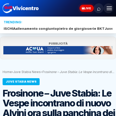
⌕
Vivicentro
LIVE
TRENDING:
ISCHIA
allenamento congiunto
pietro de giorgio
serie BKT
Juve 
PUBBLICITÀ
Home
›
Juve Stabia News
›
Frosinone – Juve Stabia: Le Vespe incontrano di…
JUVE STABIA NEWS
Frosinone – Juve Stabia: Le
Vespe incontrano di nuovo
Alvini ora sulla panchina dei