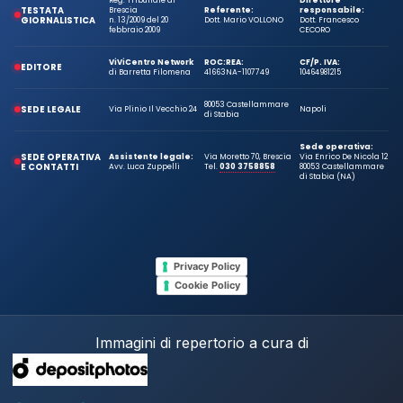
TESTATA
Brescia
Referente:
responsabile:
GIORNALISTICA
n. 13/2009 del 20
Dott. Mario VOLLONO
Dott. Francesco
febbraio 2009
CECORO
ViViCentro Network
ROC:
REA:
CF/P. IVA:
EDITORE
di Barretta Filomena
41663
NA-1107749
10464981215
80053 Castellammare
SEDE LEGALE
Via Plinio Il Vecchio 24
Napoli
di Stabia
Sede operativa:
SEDE OPERATIVA
Assistente legale:
Via Moretto 70, Brescia
Via Enrico De Nicola 12
E CONTATTI
Avv. Luca Zuppelli
Tel.
030 3758858
80053 Castellammare
di Stabia (NA)
Privacy Policy
Cookie Policy
Immagini di repertorio a cura di