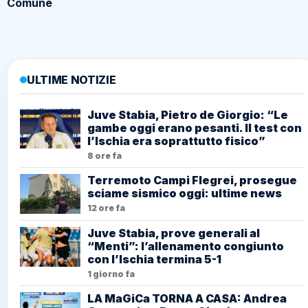
Comune
ULTIME NOTIZIE
Juve Stabia, Pietro de Giorgio: “Le
gambe oggi erano pesanti. Il test con
l’Ischia era soprattutto fisico”
8 ore fa
Terremoto Campi Flegrei, prosegue
sciame sismico oggi: ultime news
12 ore fa
Juve Stabia, prove generali al
“Menti”: l’allenamento congiunto
con l’Ischia termina 5-1
1 giorno fa
LA MaGiCa TORNA A CASA: Andrea