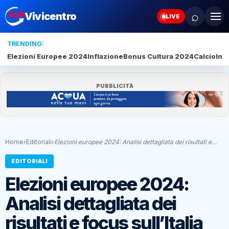
⌕
Vivicentro
LIVE
TRENDING:
Elezioni Europee 2024
Inflazione
Bonus Cultura 2024
Calcio
Inte
PUBBLICITÀ
Home
›
Editoriali
›
Elezioni europee 2024: Analisi dettagliata dei risultati e…
EDITORIALI
Elezioni europee 2024:
Analisi dettagliata dei
risultati e focus sull’Italia