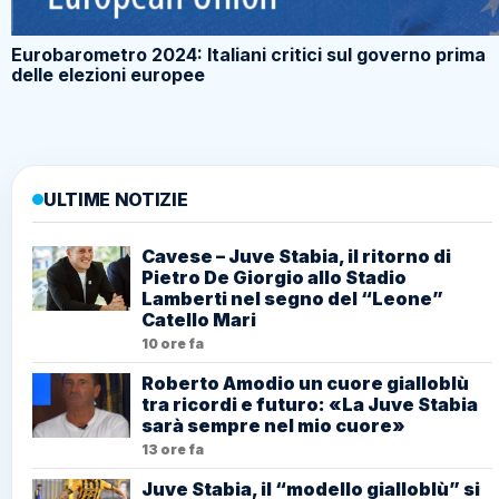
Eurobarometro 2024: Italiani critici sul governo prima
delle elezioni europee
ULTIME NOTIZIE
Cavese – Juve Stabia, il ritorno di
Pietro De Giorgio allo Stadio
Lamberti nel segno del “Leone”
Catello Mari
10 ore fa
Roberto Amodio un cuore gialloblù
tra ricordi e futuro: «La Juve Stabia
sarà sempre nel mio cuore»
13 ore fa
Juve Stabia, il “modello gialloblù” si