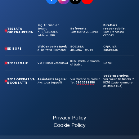
Reg. Tribunale di
Direttore
TESTATA
Brescia
Referente:
responsabile:
GIORNALISTICA
n. 13/2009 del 20
Dott. Mario VOLLONO
Dott. Francesco
febbraio 2009
CECORO
ViViCentro Network
ROC:
REA:
CF/P. IVA:
EDITORE
di Barretta Filomena
41663
NA-1107749
10464981215
80053 Castellammare
SEDE LEGALE
Via Plinio Il Vecchio 24
Napoli
di Stabia
Sede operativa:
SEDE OPERATIVA
Assistente legale:
Via Moretto 70, Brescia
Via Enrico De Nicola 12
E CONTATTI
Avv. Luca Zuppelli
Tel.
030 3758858
80053 Castellammare
di Stabia (NA)
Privacy Policy
Cookie Policy