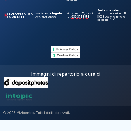
Sede operativa:
SEDE OPERATIVA
Assistente legale:
Via Moretto 70, Brescia
Via Enrico De Nicola 12
E CONTATTI
Avv. Luca Zuppelli
Tel.
030 3758858
80053 Castellammare
di Stabia (NA)
Privacy Policy
Cookie Policy
Immagini di repertorio a cura di
© 2026 Vivicentro. Tutti i diritti riservati.