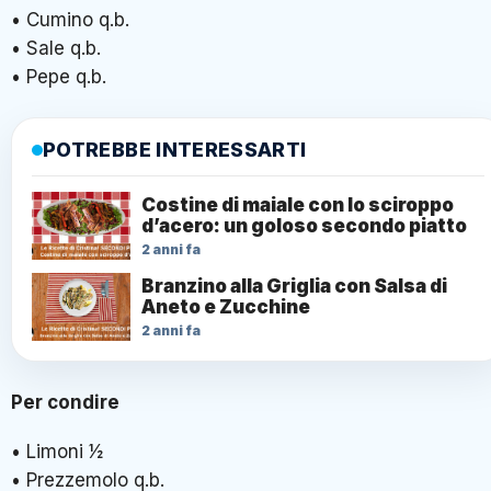
• Cumino q.b.
• Sale q.b.
• Pepe q.b.
POTREBBE INTERESSARTI
Costine di maiale con lo sciroppo
d’acero: un goloso secondo piatto
2 anni fa
Branzino alla Griglia con Salsa di
Aneto e Zucchine
2 anni fa
Per condire
• Limoni 1⁄2
• Prezzemolo q.b.