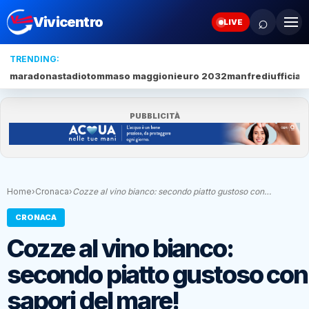
⌕
Vivicentro
LIVE
TRENDING:
maradona
stadio
tommaso maggioni
euro 2032
manfredi
ufficial
PUBBLICITÀ
Home
›
Cronaca
›
Cozze al vino bianco: secondo piatto gustoso con…
CRONACA
Cozze al vino bianco:
secondo piatto gustoso con 
sapori del mare!