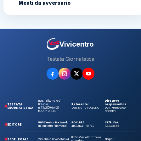
Menti da avversario
Vivicentro
Testata Giornalistica
Reg. Tribunale di
Direttore
TESTATA
Brescia
Referente:
responsabile:
GIORNALISTICA
n. 13/2009 del 20
Dott. Mario VOLLONO
Dott. Francesco
febbraio 2009
CECORO
ViViCentro Network
ROC:
REA:
CF/P. IVA:
EDITORE
di Barretta Filomena
41663
NA-1107749
10464981215
80053 Castellammare
SEDE LEGALE
Via Plinio Il Vecchio 24
Napoli
di Stabia