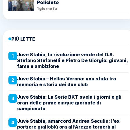
Policleto
1 giorno fa
PIÙ LETTE
Juve Stabia, la rivoluzione verde del D.S.
1
Stefano Stefanelli e Pietro De Giorgio: giovani,
fame e ambizione
Juve Stabia – Hellas Verona: una sfida tra
2
memoria e storia dei due club
Juve Stabia: La Serie BKT svela i giorni e gli
3
orari delle prime cinque giornate di
campionato
Juve Stabia, amarcord Andrea Seculin: l’ex
4
portiere gialloblù ora all’Arezzo tornerà al