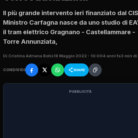
Il più grande intervento ieri finanziato dal CIS
Ministro Carfagna nasce da uno studio di EA
il tram elettrico Gragnano - Castellammare -
Torre Annunziata,
Di Cristina Adriana Botis
18 Maggio 2022 - 10:00
4 anni fa
3 min di
CONDIVIDI
SHARE
PUBBLICITÀ