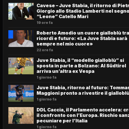
Cavese – Juve Stabia, il ritorno di Piet
Giorgio allo Stadio Lamberti nel segno
“Leone” Catello Mari
19 ore fa
Roberto Amodio un cuore gialloblù tr
ricordi e futuro: «La Juve Stabia sarà
sempre nel mio cuore»
22 ore fa
Juve Stabia, il “modello gialloblù” si
sposta in parte a Bolzano: Al Südtirol
arriva un’altra ex Vespa
1 giorno fa
Juve Stabia, ritorno al futuro: Tomma
Maggioni pronto a rivestire il giallobl
1 giorno fa
DDL Caccia, il Parlamento accelera: c
il confronto con l’Europa. Rischio san
pecuniare per l’Italia
1 giorno fa