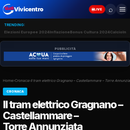
⌕
Vivicentro
LIVE
TRENDING:
Elezioni Europee 2024
Inflazione
Bonus Cultura 2024
Calcio
Inte
PUBBLICITÀ
Home
›
Cronaca
›
Il tram elettrico Gragnano – Castellammare – Torre Annunzia
CRONACA
Il tram elettrico Gragnano –
Castellammare –
Torre Annunziata