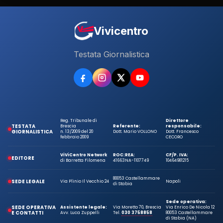
Vivicentro
Testata Giornalistica
Reg. Tribunale di
Direttore
TESTATA
Brescia
Referente:
responsabile:
GIORNALISTICA
n. 13/2009 del 20
Dott. Mario VOLLONO
Dott. Francesco
febbraio 2009
CECORO
ViViCentro Network
ROC:
REA:
CF/P. IVA:
EDITORE
di Barretta Filomena
41663
NA-1107749
10464981215
80053 Castellammare
SEDE LEGALE
Via Plinio Il Vecchio 24
Napoli
di Stabia
Sede operativa:
SEDE OPERATIVA
Assistente legale:
Via Moretto 70, Brescia
Via Enrico De Nicola 12
E CONTATTI
Avv. Luca Zuppelli
Tel.
030 3758858
80053 Castellammare
di Stabia (NA)