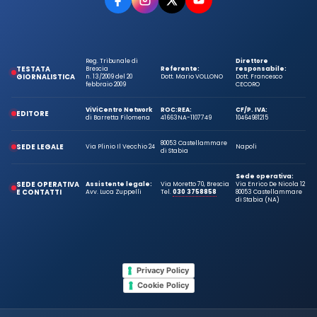
Reg. Tribunale di
Direttore
TESTATA
Brescia
Referente:
responsabile:
GIORNALISTICA
n. 13/2009 del 20
Dott. Mario VOLLONO
Dott. Francesco
febbraio 2009
CECORO
ViViCentro Network
ROC:
REA:
CF/P. IVA:
EDITORE
di Barretta Filomena
41663
NA-1107749
10464981215
80053 Castellammare
SEDE LEGALE
Via Plinio Il Vecchio 24
Napoli
di Stabia
Sede operativa:
SEDE OPERATIVA
Assistente legale:
Via Moretto 70, Brescia
Via Enrico De Nicola 12
E CONTATTI
Avv. Luca Zuppelli
Tel.
030 3758858
80053 Castellammare
di Stabia (NA)
Privacy Policy
Cookie Policy