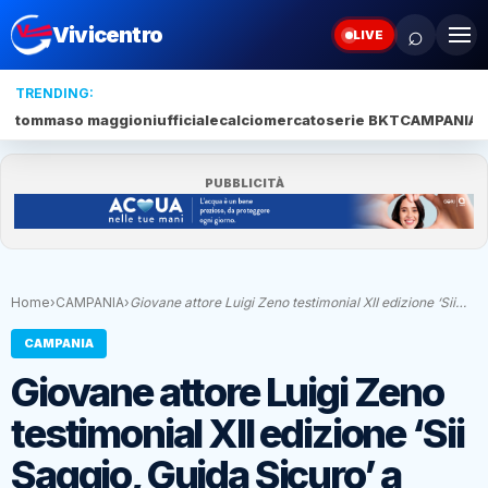
⌕
Vivicentro
LIVE
TRENDING:
tommaso maggioni
ufficiale
calciomercato
serie BKT
CAMPANIA
J
PUBBLICITÀ
Home
›
CAMPANIA
›
Giovane attore Luigi Zeno testimonial XII edizione ‘Sii…
CAMPANIA
Giovane attore Luigi Zeno
testimonial XII edizione ‘Sii
Saggio, Guida Sicuro’ a