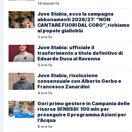
14 minuti fa
Juve Stabia, ecco la campagna
abbonamenti 2026/27: “NON
CANTARE FUORI DAL CORO”, richiamo
al popolo gialloblù
3 ore fa
Juve Stabia: ufficiale il
trasferimento a titolo definitivo di
Edoardo Duca al Ravenna
3 ore fa
Juve Stabia, risoluzione
consensuale con Alberto Gerbo e
Francesco Zanardini
4 ore fa
Gori primo gestore in Campania delle
risorse SFNIISSI: 100 mln per
proseguire il programma Azioni per
l’Acqua
8 ore fa