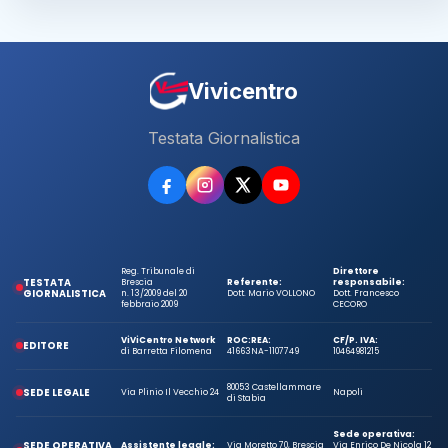
Vivicentro
Testata Giornalistica
Reg. Tribunale di
Direttore
TESTATA
Brescia
Referente:
responsabile:
GIORNALISTICA
n. 13/2009 del 20
Dott. Mario VOLLONO
Dott. Francesco
febbraio 2009
CECORO
ViViCentro Network
ROC:
REA:
CF/P. IVA:
EDITORE
di Barretta Filomena
41663
NA-1107749
10464981215
80053 Castellammare
SEDE LEGALE
Via Plinio Il Vecchio 24
Napoli
di Stabia
Sede operativa:
SEDE OPERATIVA
Assistente legale:
Via Moretto 70, Brescia
Via Enrico De Nicola 12