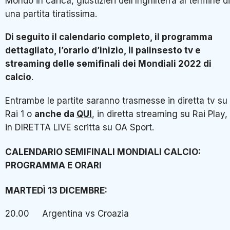
Mondo in carica, giustizieri dell’Inghilterra al termine di
una partita tiratissima.
Di seguito il calendario completo, il programma
dettagliato, l’orario d’inizio, il palinsesto tv e
streaming delle semifinali dei Mondiali 2022 di
calcio
.
Entrambe le partite saranno trasmesse in diretta tv su
Rai 1 o
anche da
QUI
, in diretta streaming su Rai Play,
in DIRETTA LIVE scritta su OA Sport.
CALENDARIO SEMIFINALI MONDIALI CALCIO:
PROGRAMMA E ORARI
MARTEDÌ 13 DICEMBRE:
20.00 Argentina vs Croazia