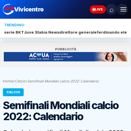
⌕
Vivicentro
LIVE
TRENDING:
serie BKT
Juve Stabia News
direttore generale
ferdinando elef
PUBBLICITÀ
Home
›
Calcio
›
Semifinali Mondiali calcio 2022: Calendario
CALCIO
Semifinali Mondiali calcio
2022: Calendario