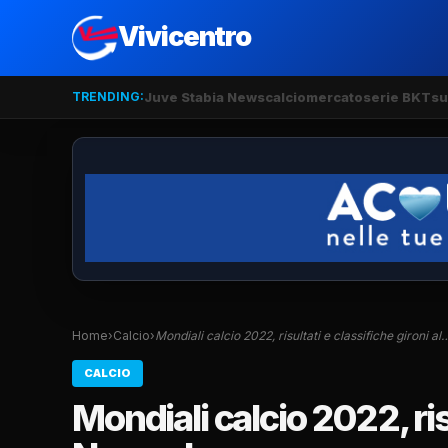
Vivicentro
TRENDING:
Juve Stabia News
calciomercato
serie BKT
su
Home
›
Calcio
›
Mondiali calcio 2022, risultati e classifiche gironi al
CALCIO
Mondiali calcio 2022, risu