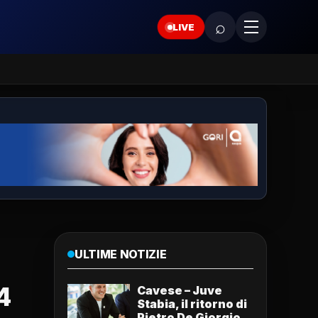
⌕
LIVE
ULTIME NOTIZIE
4
Cavese – Juve
Stabia, il ritorno di
Pietro De Giorgio