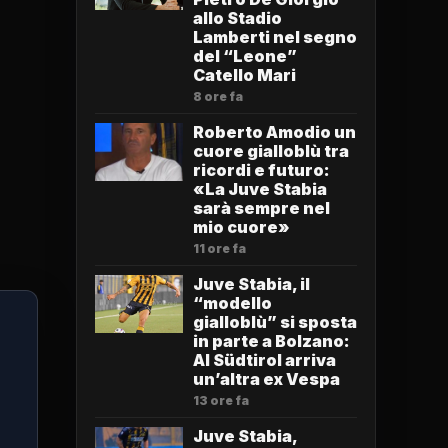
allo Stadio
Lamberti nel segno
del “Leone”
Catello Mari
8 ore fa
Roberto Amodio un
cuore gialloblù tra
ricordi e futuro:
«La Juve Stabia
sarà sempre nel
mio cuore»
11 ore fa
Juve Stabia, il
“modello
gialloblù” si sposta
in parte a Bolzano:
Al Südtirol arriva
un’altra ex Vespa
13 ore fa
Juve Stabia,