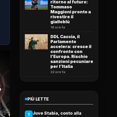
ritorno al futuro:
Tommaso
Maggioni pronto a
rivestire il
gialloblù
16 ore fa
DDL Caccia, il
Parlamento
accelera: cresce il
confronto con
l’Europa. Rischio
sanzioni pecuniare
per l’Italia
22 ore fa
PIÙ LETTE
Juve Stabia, conto alla
1