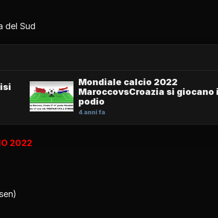
a del Sud
Mondiale calcio 2022
isi
MaroccovsCroazia si giocano i
podio
4 anni fa
IO 2022
)
sen)