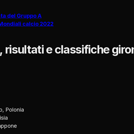
ata del Gruppo A
Mondiali calcio 2022
risultati e classifiche giro
o, Polonia
isia
iappone