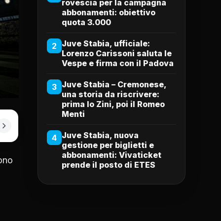
rovescia per la campagna
abbonamenti: obiettivo
quota 3.000
Juve Stabia, ufficiale:
2
Lorenzo Carissoni saluta le
Vespe e firma con il Padova
Juve Stabia – Cremonese,
3
una storia da riscrivere:
prima lo Zini, poi il Romeo
Menti
Juve Stabia, nuova
4
gestione per biglietti e
abbonamenti: Vivaticket
sono
prende il posto di ETES