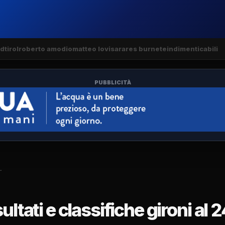
dtirol
roberto amodio
matteo lovisa
rares burnete
indimenticabili
PUBBLICITÀ
…
ltati e classifiche gironi al 2