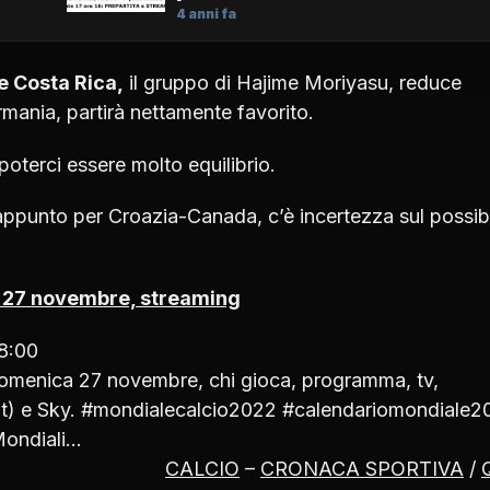
4 anni fa
e Costa Rica,
il gruppo di
Hajime Moriyasu
, reduce
rmania, partirà nettamente favorito.
oterci essere molto equilibrio.
punto per Croazia-Canada, c’è incertezza sul possib
a 27 novembre, streaming
8:00
domenica 27 novembre, chi gioca, programma, tv,
o.it) e Sky. #mondialecalcio2022 #calendariomondiale
ondiali…
CALCIO
–
CRONACA SPORTIVA
/