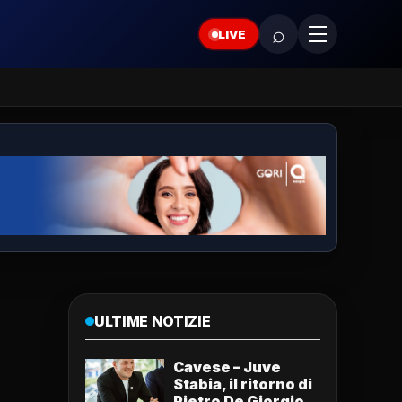
⌕
LIVE
ULTIME NOTIZIE
Cavese – Juve
Stabia, il ritorno di
Pietro De Giorgio