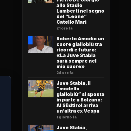
allo Stadio
Lamberti nel segno
del “Leone”
Catello Mari
21 ore fa
Roberto Amodio un
cuore gialloblù tra
ricordi e futuro:
«La Juve Stabia
sarà sempre nel
mio cuore»
24 ore fa
Juve Stabia, il
“modello
gialloblù” si sposta
in parte a Bolzano:
Al Südtirol arriva
un’altra ex Vespa
1 giorno fa
Juve Stabia,