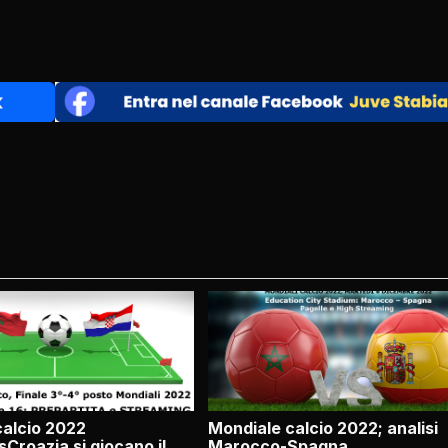
calcio 2022
Mondiale calcio 2022; analisi
roazia si giocano il
Marocco-Spagna