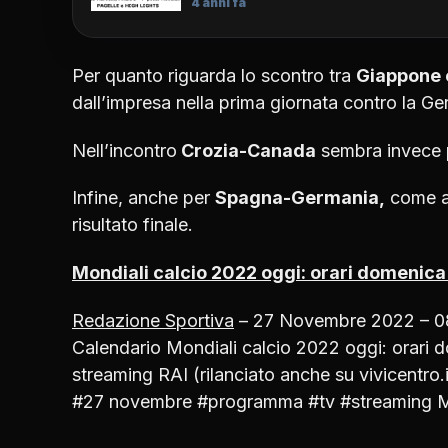
4 anni fa
Per quanto riguarda lo scontro tra
Giappone 
dall’impresa nella prima giornata contro la Ge
Nell’incontro
Crozia-Canada
sembra invece p
Infine, anche per
Spagna-Germania,
come ap
risultato finale.
Mondiali calcio 2022 oggi: orari domenic
Redazione Sportiva
–
27 Novembre 2022 – 0
Calendario Mondiali calcio 2022 oggi: orari 
streaming RAI (rilanciato anche su vivicentr
#27 novembre #programma #tv #streaming M