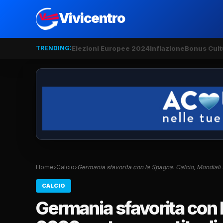
Vivicentro
TRENDING:
Elezioni Europee 2024
Inflazione
Bonus Cult
Home
›
Calcio
›
Germania sfavorita con la Spagna. Calcio, Mondiali
CALCIO
Germania sfavorita con 