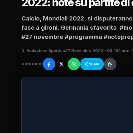
2022: note su partite di 
Calcio, Mondiali 2022: si disputeranno 
fase a gironi. Germania sfavorita #m
#27 novembre #programma #noteprep
Di Redazione Sportiva
27 Novembre 2022 - 08:19
4 anni 
CONDIVIDI
SHARE