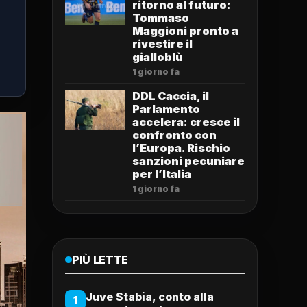
ritorno al futuro:
Tommaso
Maggioni pronto a
rivestire il
gialloblù
1 giorno fa
DDL Caccia, il
Parlamento
accelera: cresce il
confronto con
l’Europa. Rischio
sanzioni pecuniare
per l’Italia
1 giorno fa
PIÙ LETTE
Juve Stabia, conto alla
1