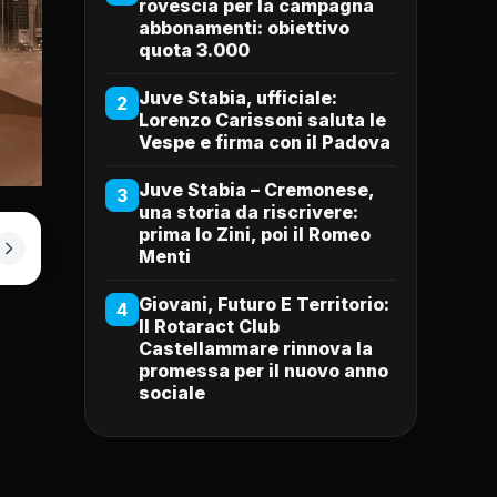
rovescia per la campagna
abbonamenti: obiettivo
quota 3.000
Juve Stabia, ufficiale:
2
Lorenzo Carissoni saluta le
Vespe e firma con il Padova
Juve Stabia – Cremonese,
3
una storia da riscrivere:
prima lo Zini, poi il Romeo
Menti
Giovani, Futuro E Territorio:
4
Il Rotaract Club
Castellammare rinnova la
promessa per il nuovo anno
sociale