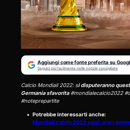
Aggiungi come fonte preferita su Goog
Seguici più facilmente nelle notizie consigliate
Calcio Mondiali 2022: s
i disputeranno quest’
Germania sfavorita
#mondialecalcio2022 #
#noteprepartite
Potrebbe interessarti anche:
Mondiali calcio 2022 oggi: orari dom