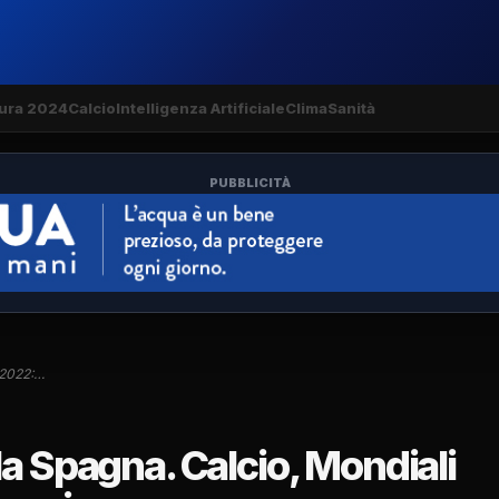
ura 2024
Calcio
Intelligenza Artificiale
Clima
Sanità
PUBBLICITÀ
 2022:…
la Spagna. Calcio, Mondiali