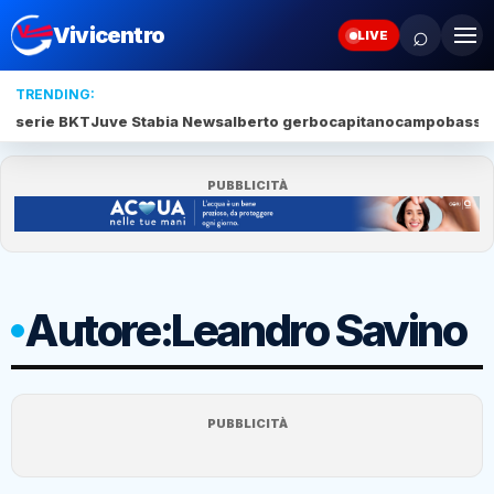
⌕
Vivicentro
LIVE
TRENDING:
serie BKT
Juve Stabia News
alberto gerbo
capitano
campobasso
PUBBLICITÀ
Autore:
Leandro Savino
PUBBLICITÀ