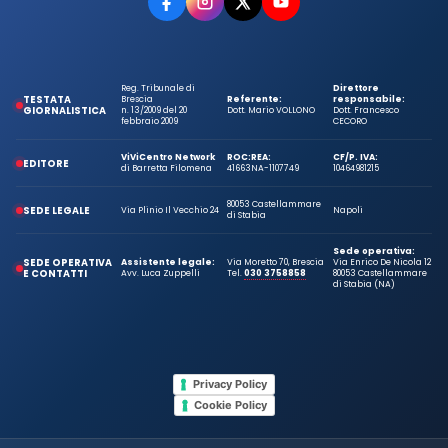
Reg. Tribunale di
Direttore
TESTATA
Brescia
Referente:
responsabile:
GIORNALISTICA
n. 13/2009 del 20
Dott. Mario VOLLONO
Dott. Francesco
febbraio 2009
CECORO
ViViCentro Network
ROC:
REA:
CF/P. IVA:
EDITORE
di Barretta Filomena
41663
NA-1107749
10464981215
80053 Castellammare
SEDE LEGALE
Via Plinio Il Vecchio 24
Napoli
di Stabia
Sede operativa:
SEDE OPERATIVA
Assistente legale:
Via Moretto 70, Brescia
Via Enrico De Nicola 12
E CONTATTI
Avv. Luca Zuppelli
Tel.
030 3758858
80053 Castellammare
di Stabia (NA)
Privacy Policy
Cookie Policy