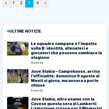
Paginazione
‹
1
2
3
4
›
ULTIME NOTIZIE
Le squadre campane e l’impatto
sulla B: identità, allenatori e
giocatori che possono cambiare la
stagione
4 ore fa
Juve Stabia – Campobasso, arriva
l’ufficialità: domenica 9 agosto al
Menti si gioca, ma ancora a porte
chiuse
5 ore fa
Juve Stabia, altro esame con la
Cavese questa sera al Lamberti:
L’emozione cresce per il Memorial