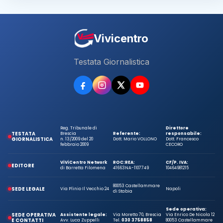
Vivicentro
Testata Giornalistica
Reg. Tribunale di
Direttore
TESTATA
Brescia
Referente:
responsabile:
GIORNALISTICA
n. 13/2009 del 20
Dott. Mario VOLLONO
Dott. Francesco
febbraio 2009
CECORO
ViViCentro Network
ROC:
REA:
CF/P. IVA:
EDITORE
di Barretta Filomena
41663
NA-1107749
10464981215
80053 Castellammare
SEDE LEGALE
Via Plinio Il Vecchio 24
Napoli
di Stabia
Sede operativa:
SEDE OPERATIVA
Assistente legale:
Via Moretto 70, Brescia
Via Enrico De Nicola 12
E CONTATTI
Avv. Luca Zuppelli
Tel.
030 3758858
80053 Castellammare