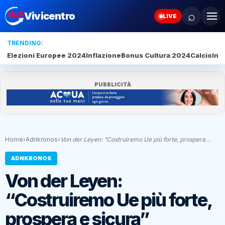
⌕
Vivicentro
LIVE
TRENDING:
Elezioni Europee 2024
Inflazione
Bonus Cultura 2024
Calcio
Inte
PUBBLICITÀ
Home
›
Adnkronos
›
Von der Leyen: “Costruiremo Ue più forte, prospera…
ADNKRONOS
Von der Leyen:
“Costruiremo Ue più forte,
prospera e sicura”