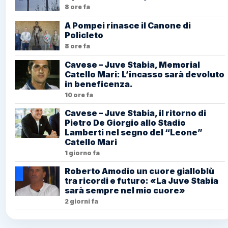
8 ore fa
A Pompei rinasce il Canone di
Policleto
8 ore fa
Cavese – Juve Stabia, Memorial
Catello Mari: L’incasso sarà devoluto
in beneficenza.
10 ore fa
Cavese – Juve Stabia, il ritorno di
Pietro De Giorgio allo Stadio
Lamberti nel segno del “Leone”
Catello Mari
1 giorno fa
Roberto Amodio un cuore gialloblù
tra ricordi e futuro: «La Juve Stabia
sarà sempre nel mio cuore»
2 giorni fa