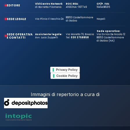
ViViCentro Network
ROC:
REA:
CF/P. IVA:
EDITORE
di Barretta Filomena
41663
NA-1107749
10464981215
80053 Castellammare
SEDE LEGALE
Via Plinio Il Vecchio 24
Napoli
di Stabia
Sede operativa:
SEDE OPERATIVA
Assistente legale:
Via Moretto 70, Brescia
Via Enrico De Nicola 12
E CONTATTI
Avv. Luca Zuppelli
Tel.
030 3758858
80053 Castellammare
di Stabia (NA)
Privacy Policy
Cookie Policy
Immagini di repertorio a cura di