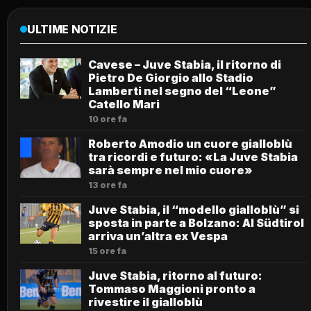
ULTIME NOTIZIE
Cavese – Juve Stabia, il ritorno di
Pietro De Giorgio allo Stadio
Lamberti nel segno del “Leone”
Catello Mari
10 ore fa
Roberto Amodio un cuore gialloblù
tra ricordi e futuro: «La Juve Stabia
sarà sempre nel mio cuore»
13 ore fa
Juve Stabia, il “modello gialloblù” si
sposta in parte a Bolzano: Al Südtirol
arriva un’altra ex Vespa
15 ore fa
Juve Stabia, ritorno al futuro:
Tommaso Maggioni pronto a
rivestire il gialloblù