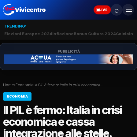
⌕
Vivicentro
LIVE
TRENDING:
Elezioni Europee 2024
Inflazione
Bonus Cultura 2024
Calcio
Inte
PUBBLICITÀ
Home
›
Economia
›
Il PIL è fermo: Italia in crisi economica…
ECONOMIA
Il PIL è fermo: Italia in crisi
economica e cassa
integrazione alle stelle.