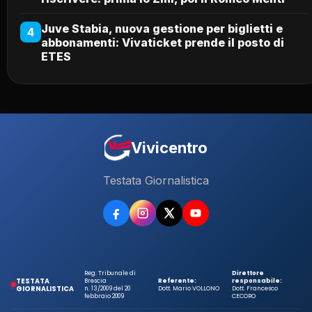
Juve Stabia, nuova gestione per biglietti e
4
abbonamenti: Vivaticket prende il posto di
ETES
Vivicentro
Testata Giornalistica
Reg. Tribunale di
Direttore
TESTATA
Brescia
Referente:
responsabile:
GIORNALISTICA
n. 13/2009 del 20
Dott. Mario VOLLONO
Dott. Francesco
febbraio 2009
CECORO