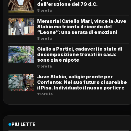
dell’eruzione del 79 d.C.
8 ore fa
Memorial Catello Mari, vince la Juve
Stabia ma trionfa il ricordo del
“Leone”: una serata di emozioni
8 ore fa
Giallo a Portici, cadaveri in stato di
decomposizione trovati in casa:
sono zia e nipote
8 ore fa
Juve Stabia, valigie pronte per
Confente: Nel suo futuro ci sarebbe
il Pisa. Individuato il nuovo portiere
11 ore fa
PIÙ LETTE