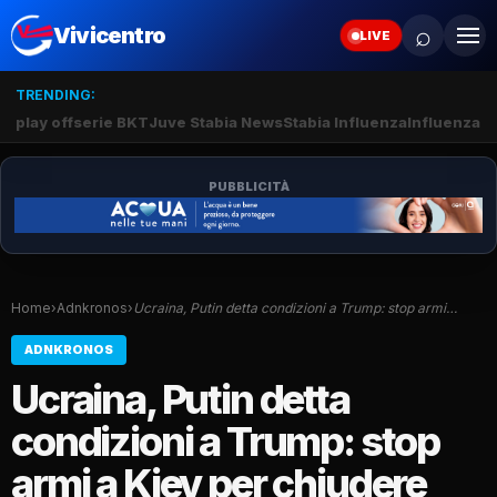
⌕
Vivicentro
LIVE
TRENDING:
play off
serie BKT
Juve Stabia News
Stabia Influenza
Influenza S
PUBBLICITÀ
Home
›
Adnkronos
›
Ucraina, Putin detta condizioni a Trump: stop armi…
ADNKRONOS
Ucraina, Putin detta
condizioni a Trump: stop
armi a Kiev per chiudere