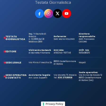
Testata Giornalistica
Reg. Tribunale di
Direttore
TESTATA
Brescia
Referente:
responsabile:
GIORNALISTICA
n. 13/2009 del 20
Dott. Mario VOLLONO
Dott. Francesco
febbraio 2009
CECORO
ViViCentro Network
ROC:
REA:
CF/P. IVA:
EDITORE
di Barretta Filomena
41663
NA-1107749
10464981215
80053 Castellammare
SEDE LEGALE
Via Plinio Il Vecchio 24
Napoli
di Stabia
Sede operativa:
SEDE OPERATIVA
Assistente legale:
Via Moretto 70, Brescia
Via Enrico De Nicola 12
E CONTATTI
Avv. Luca Zuppelli
Tel.
030 3758858
80053 Castellammare
di Stabia (NA)
Privacy Policy