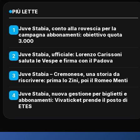
PIÙ LETTE
Juve Stabia, conto alla rovescia per la
1
campagna abbonamenti: obiettivo quota
3.000
Juve Stabia, ufficiale: Lorenzo Carissoni
2
saluta le Vespe e firma con il Padova
Juve Stabia – Cremonese, una storia da
3
riscrivere: prima lo Zini, poi il Romeo Menti
Juve Stabia, nuova gestione per biglietti e
4
abbonamenti: Vivaticket prende il posto di
ETES