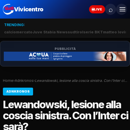
⌕
Vivicentro
LIVE
TRENDING:
calciomercato
Juve Stabia News
sudtirol
serie BKT
matteo lovisa
PUBBLICITÀ
Home
›
Adnkronos
›
Lewandowski, lesione alla coscia sinistra. Con l’Inter ci…
ADNKRONOS
Lewandowski, lesione alla
coscia sinistra. Con l’Inter ci
sarà?