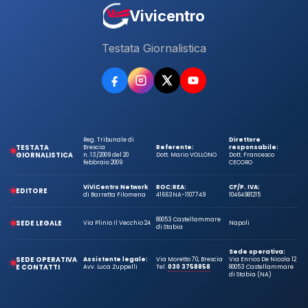
Vivicentro
Testata Giornalistica
Reg. Tribunale di
Direttore
TESTATA
Brescia
Referente:
responsabile:
GIORNALISTICA
n. 13/2009 del 20
Dott. Mario VOLLONO
Dott. Francesco
febbraio 2009
CECORO
ViViCentro Network
ROC:
REA:
CF/P. IVA:
EDITORE
di Barretta Filomena
41663
NA-1107749
10464981215
80053 Castellammare
SEDE LEGALE
Via Plinio Il Vecchio 24
Napoli
di Stabia
Sede operativa:
SEDE OPERATIVA
Assistente legale:
Via Moretto 70, Brescia
Via Enrico De Nicola 12
E CONTATTI
Avv. Luca Zuppelli
Tel.
030 3758858
80053 Castellammare
di Stabia (NA)