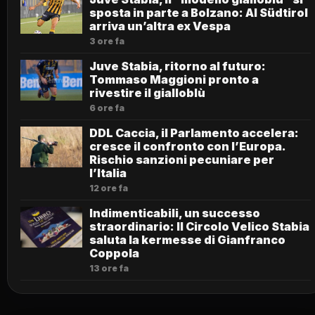
sposta in parte a Bolzano: Al Südtirol
arriva un’altra ex Vespa
3 ore fa
Juve Stabia, ritorno al futuro:
Tommaso Maggioni pronto a
rivestire il gialloblù
6 ore fa
DDL Caccia, il Parlamento accelera:
cresce il confronto con l’Europa.
Rischio sanzioni pecuniare per
l’Italia
12 ore fa
Indimenticabili, un successo
straordinario: Il Circolo Velico Stabia
saluta la kermesse di Gianfranco
Coppola
13 ore fa