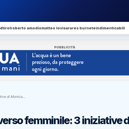
dtirol
roberto amodio
matteo lovisa
rares burnete
indimenticabili
PUBBLICITÀ
ative di Monica…
verso femminile: 3 iniziative d