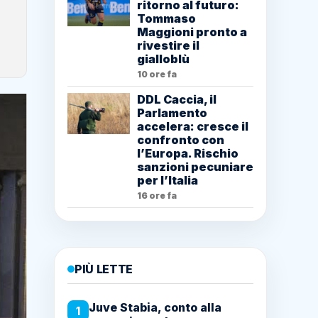
ritorno al futuro:
Tommaso
Maggioni pronto a
rivestire il
gialloblù
10 ore fa
DDL Caccia, il
Parlamento
accelera: cresce il
confronto con
l’Europa. Rischio
sanzioni pecuniare
per l’Italia
16 ore fa
PIÙ LETTE
Juve Stabia, conto alla
1