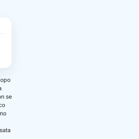
scopo
a
on se
ico
nno
sata