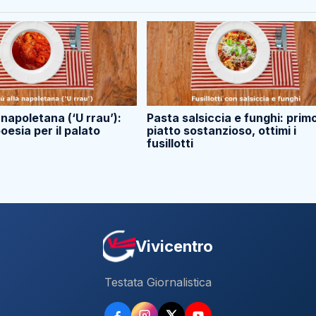
a napoletana (‘U rrau’):
Pasta salsiccia e funghi: prim
oesia per il palato
piatto sostanzioso, ottimi i
fusillotti
Vivicentro
Testata Giornalistica