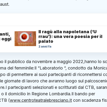
aust.
Il ragù alla napoletana (‘U
anti,
rrau’): una vera poesia per il
i oggi
palato
2 anni fa
anno il pubblico da novembre a maggio 2022,hanno lo 
 tema del femminile:Il “Laboratorio “, condotto da Monic
copo di permettere ai suoi partecipanti di riconnettersi c
 le giornate di lavoro che avranno luogo sul palcoscen
.I partecipanti selezionati e scritturati dal CTB, sara
za o il domicilio in Regione Lombardia.Il bando per
 CTB (
www.centroteatralebresciano.it
con scadenza fis