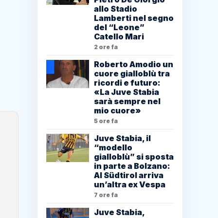
allo Stadio
Lamberti nel segno
del “Leone”
Catello Mari
2 ore fa
Roberto Amodio un
cuore gialloblù tra
ricordi e futuro:
«La Juve Stabia
sarà sempre nel
mio cuore»
5 ore fa
Juve Stabia, il
“modello
gialloblù” si sposta
in parte a Bolzano:
Al Südtirol arriva
un’altra ex Vespa
7 ore fa
Juve Stabia,