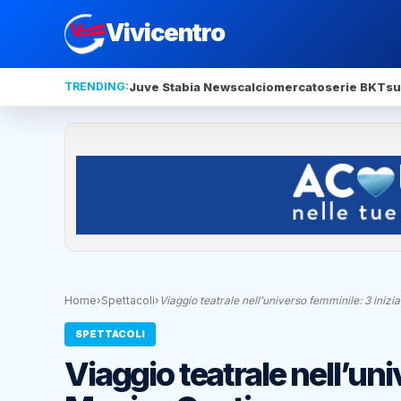
Vivicentro
TRENDING:
Juve Stabia News
calciomercato
serie BKT
su
Home
›
Spettacoli
›
Viaggio teatrale nell’universo femminile: 3 inizi
SPETTACOLI
Viaggio teatrale nell’uni