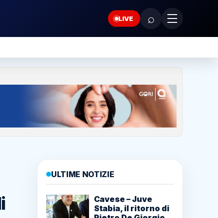
⌕
LIVE
ULTIME NOTIZIE
i
Cavese – Juve
Stabia, il ritorno di
Pietro De Giorgio