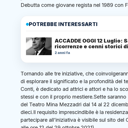
Debutta come giovane regista nel 1989 con F
POTREBBE INTERESSARTI
ACCADDE OGGI 12 Luglio: S
ricorrenze e cenni storici d
2 anni fa
Tornando alle tre iniziative, che coinvolger
di esplorare il significato e la profondità del
Conti, è dedicato ad attrici e attori e ha lo s
stessi e con il proprio mestiere.Sette saranno
del Teatro Mina Mezzadri dal 14 al 22 dicembre
dieci.Il requisito imprescindibile è la residen
partecipare all’iniziativa è visibile sul sito del
alle ore 12 del 29 ottobre 2021).