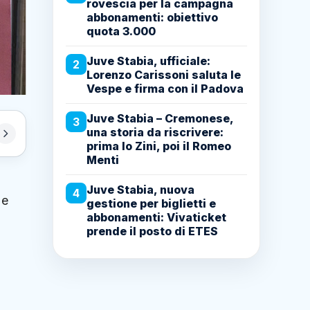
rovescia per la campagna
abbonamenti: obiettivo
quota 3.000
Juve Stabia, ufficiale:
2
Lorenzo Carissoni saluta le
Vespe e firma con il Padova
Juve Stabia – Cremonese,
3
una storia da riscrivere:
prima lo Zini, poi il Romeo
Menti
Juve Stabia, nuova
4
 e
gestione per biglietti e
abbonamenti: Vivaticket
prende il posto di ETES