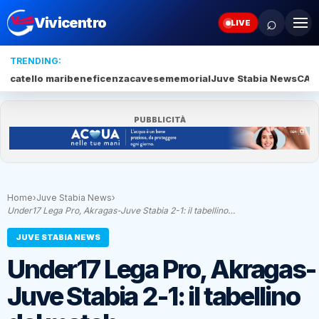
⌕
Vivicentro
LIVE
TRENDING:
catello mari
beneficenza
cavese
memorial
Juve Stabia News
CAM
PUBBLICITÀ
Home
›
Juve Stabia News
›
Under17 Lega Pro, Akragas-Juve Stabia 2-1: il tabellino…
JUVE STABIA NEWS
Under17 Lega Pro, Akragas-
Juve Stabia 2-1: il tabellino