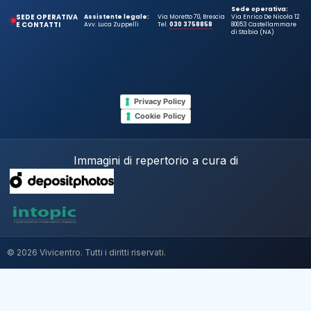
Sede operativa:
SEDE OPERATIVA
Assistente legale:
Via Moretto 70, Brescia
Via Enrico De Nicola 12
E CONTATTI
Avv. Luca Zuppelli
Tel.
030 3758858
80053 Castellammare
di Stabia (NA)
Privacy Policy
Cookie Policy
Immagini di repertorio a cura di
© 2026 Vivicentro. Tutti i diritti riservati.