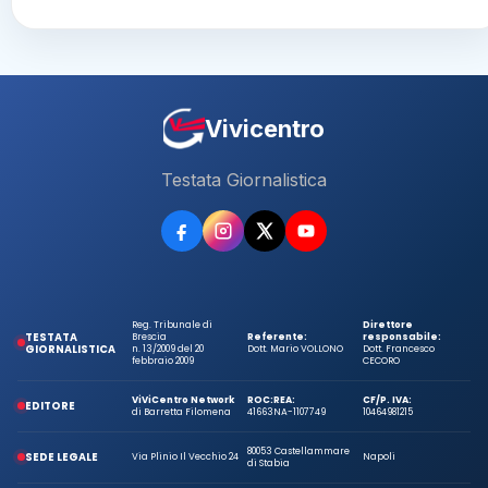
Vivicentro
Testata Giornalistica
Reg. Tribunale di
Direttore
TESTATA
Brescia
Referente:
responsabile:
GIORNALISTICA
n. 13/2009 del 20
Dott. Mario VOLLONO
Dott. Francesco
febbraio 2009
CECORO
ViViCentro Network
ROC:
REA:
CF/P. IVA:
EDITORE
di Barretta Filomena
41663
NA-1107749
10464981215
80053 Castellammare
SEDE LEGALE
Via Plinio Il Vecchio 24
Napoli
di Stabia