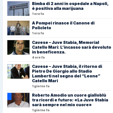
Bimba di 2 anni in ospedale a Napoli,
è positiva alla marijuana
1 ora fa
A Pompei rinasce il Canone di
Policleto
1 ora fa
Cavese – Juve Stabia, Memorial
Catello Mari: L’incasso sarà devoluto
in beneficenza.
4 ore fa
Cavese – Juve Stabia, il ritorno di
Pietro De Giorgio allo Stadio
Lamberti nel segno del “Leone”
Catello Mari
1 giorno fa
Roberto Amodio un cuore gialloblù
tra ricordi e futuro: «La Juve Stabia
sarà sempre nel mio cuore»
1 giorno fa