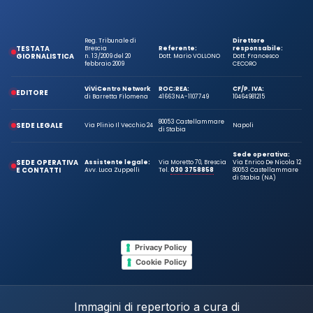
Reg. Tribunale di
Direttore
TESTATA
Brescia
Referente:
responsabile:
GIORNALISTICA
n. 13/2009 del 20
Dott. Mario VOLLONO
Dott. Francesco
febbraio 2009
CECORO
ViViCentro Network
ROC:
REA:
CF/P. IVA:
EDITORE
di Barretta Filomena
41663
NA-1107749
10464981215
80053 Castellammare
SEDE LEGALE
Via Plinio Il Vecchio 24
Napoli
di Stabia
Sede operativa:
SEDE OPERATIVA
Assistente legale:
Via Moretto 70, Brescia
Via Enrico De Nicola 12
E CONTATTI
Avv. Luca Zuppelli
Tel.
030 3758858
80053 Castellammare
di Stabia (NA)
Privacy Policy
Cookie Policy
Immagini di repertorio a cura di