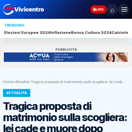
⌕
Vivicentro
LIVE
TRENDING:
Elezioni Europee 2024
Inflazione
Bonus Cultura 2024
Calcio
Inte
PUBBLICITÀ
Home
›
Attualità
›
Tragica proposta di matrimonio sulla scogliera: lei cade…
ATTUALITÀ
Tragica proposta di
matrimonio sulla scogliera:
lei cade e muore dopo