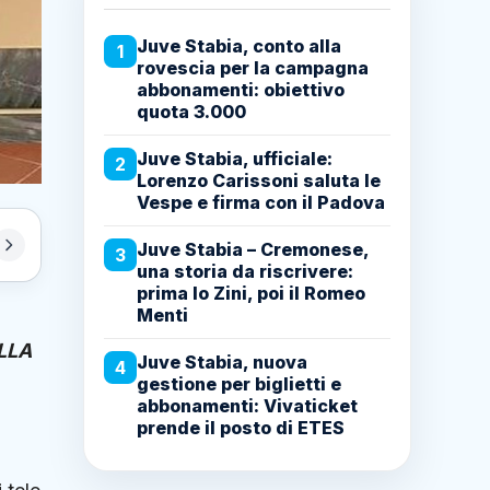
Juve Stabia, conto alla
1
rovescia per la campagna
abbonamenti: obiettivo
quota 3.000
Juve Stabia, ufficiale:
2
Lorenzo Carissoni saluta le
Vespe e firma con il Padova
Juve Stabia – Cremonese,
3
una storia da riscrivere:
prima lo Zini, poi il Romeo
Menti
LLA
Juve Stabia, nuova
4
gestione per biglietti e
abbonamenti: Vivaticket
prende il posto di ETES