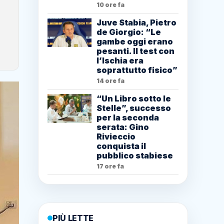
10 ore fa
Juve Stabia, Pietro
de Giorgio: “Le
gambe oggi erano
pesanti. Il test con
l’Ischia era
soprattutto fisico”
14 ore fa
“Un Libro sotto le
Stelle”, successo
per la seconda
serata: Gino
Rivieccio
conquista il
pubblico stabiese
17 ore fa
PIÙ LETTE