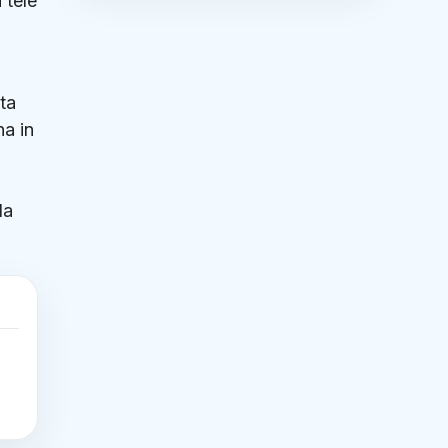
 tele
ta
na in
la