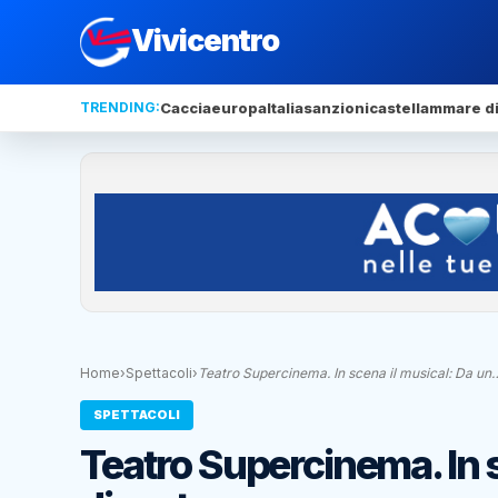
Vivicentro
TRENDING:
Caccia
europa
Italia
sanzioni
castellammare di
Home
›
Spettacoli
›
Teatro Supercinema. In scena il musical: Da un
SPETTACOLI
Teatro Supercinema. In 