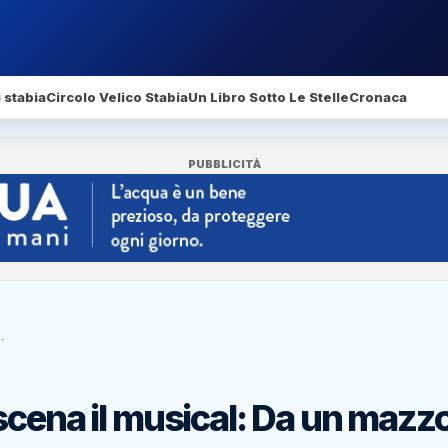
 stabia
Circolo Velico Stabia
Un Libro Sotto Le Stelle
Cronaca
PUBBLICITÀ
…
scena il musical: Da un mazz