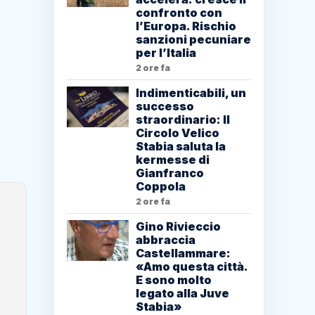
confronto con
l’Europa. Rischio
sanzioni pecuniare
per l’Italia
2 ore fa
Indimenticabili, un
successo
straordinario: Il
Circolo Velico
Stabia saluta la
kermesse di
Gianfranco
Coppola
2 ore fa
Gino Rivieccio
abbraccia
Castellammare:
«Amo questa città.
E sono molto
legato alla Juve
Stabia»