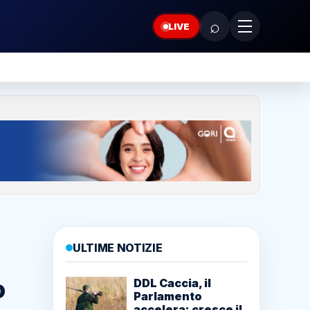
⌕
LIVE
ULTIME NOTIZIE
o
DDL Caccia, il
Parlamento
accelera: cresce il