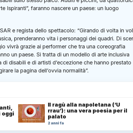
sabili sullo stesso palco. Adulti e piccini, da quattordici
te Ispiranti”, faranno nascere un paese: un luogo
SAR e regista dello spettacolo: “Girando di volta in vol
musica, prenderanno vita i personaggi dei quadri. Di sce
ggio vivrà grazie ai performer che tra una coreografia
nno un paese. Si tratta di un modello di arte inclusiva
i disabili e di artisti d’eccezione che hanno prestato 
girare la pagina dell’ovvia normalità”.
Il ragù alla napoletana (‘U
anti,
rrau’): una vera poesia per il
i oggi
palato
2 anni fa