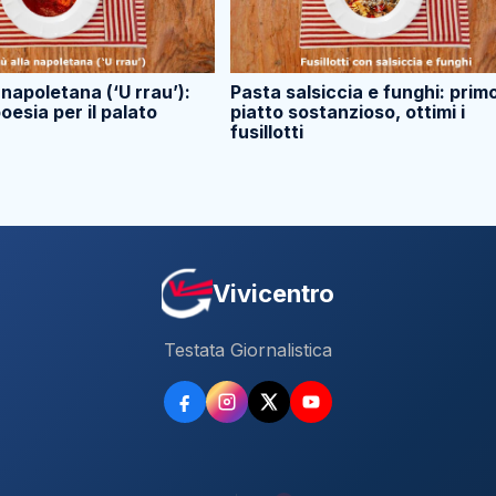
a napoletana (‘U rrau’):
Pasta salsiccia e funghi: prim
oesia per il palato
piatto sostanzioso, ottimi i
fusillotti
Vivicentro
Testata Giornalistica