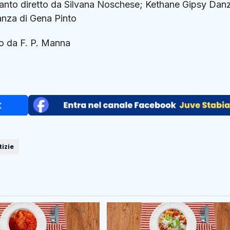
licanto diretto da Silvana Noschese; Kethane Gipsy Dan
anza di Gena Pinto
to da F. P. Manna
tizie