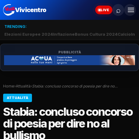
⌕
Vivicentro
LIVE
TRENDING:
Elezioni Europee 2024
Inflazione
Bonus Cultura 2024
Calcio
Inte
PUBBLICITÀ
Home
›
Attualità
›
Stabia: concluso concorso di poesia per dire no…
ATTUALITÀ
Stabia: concluso concorso
di poesia per dire no al
bullismo