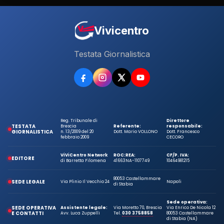
Vivicentro
Testata Giornalistica
Reg. Tribunale di
Direttore
TESTATA
Brescia
Referente:
responsabile:
GIORNALISTICA
n. 13/2009 del 20
Dott. Mario VOLLONO
Dott. Francesco
febbraio 2009
CECORO
ViViCentro Network
ROC:
REA:
CF/P. IVA:
EDITORE
di Barretta Filomena
41663
NA-1107749
10464981215
80053 Castellammare
SEDE LEGALE
Via Plinio Il Vecchio 24
Napoli
di Stabia
Sede operativa:
SEDE OPERATIVA
Assistente legale:
Via Moretto 70, Brescia
Via Enrico De Nicola 12
E CONTATTI
Avv. Luca Zuppelli
Tel.
030 3758858
80053 Castellammare
di Stabia (NA)