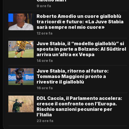
9 ore fa
Roberto Amodio un cuore gialloblù
tra ricordi e futuro: «La Juve Stabia
sarà sempre nel mio cuore»
12 ore fa
Juve Stabia, il “modello gialloblù” si
sposta in parte a Bolzano: Al Südtirol
arriva un’altra ex Vespa
14 ore fa
Juve Stabia, ritorno al futuro:
Tommaso Maggioni pronto a
rivestire il gialloblù
16 ore fa
DDL Caccia, il Parlamento accelera:
cresce il confronto con l’Europa.
Rischio sanzioni pecuniare per
l’Italia
23 ore fa