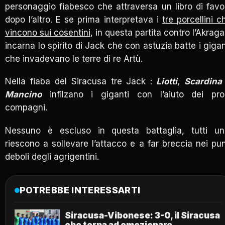
personaggio fiabesco che attraversa un libro di favo
dopo l’altro. E se prima interpretava i
tre porcellini c
vincono sui cosentini
, in questa partita contro l’Akraga
incarna lo spirito di Jack che con astuzia batte i gigan
che invadevano le terre di re Artù.
Nella fiaba del Siracusa tre Jack :
Liotti
,
Scardina
Mancino
infilzano i giganti con l’aiuto dei pro
compagni.
Nessuno è escluso in questa battaglia, tutti uni
riescono a sollevare l’attacco e a far breccia nei pun
deboli degli agrigentini.
POTREBBE INTERESSARTI
Siracusa-Vibonese: 3-0, il Siracusa
che torna ad emozionare