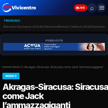
⌕
Vivicentro
LIVE
TRENDING:
Elezioni Europee 2024
Inflazione
Bonus Cultura 2024
Calcio
Inte
PUBBLICITÀ
Home
›
Serie C
›
Akragas-Siracusa: Siracusa come Jack l’ammazzagiganti
SERIE C
Akragas-Siracusa: Siracus
come Jack
l’ammazzagiganti