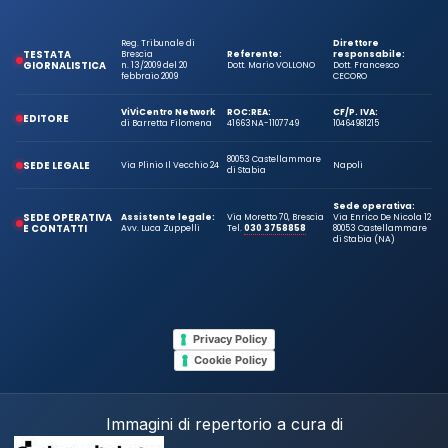
Reg. Tribunale di
Direttore
TESTATA
Brescia
Referente:
responsabile:
GIORNALISTICA
n. 13/2009 del 20
Dott. Mario VOLLONO
Dott. Francesco
febbraio 2009
CECORO
ViViCentro Network
ROC:
REA:
CF/P. IVA:
EDITORE
di Barretta Filomena
41663
NA-1107749
10464981215
80053 Castellammare
SEDE LEGALE
Via Plinio Il Vecchio 24
Napoli
di Stabia
Sede operativa:
SEDE OPERATIVA
Assistente legale:
Via Moretto 70, Brescia
Via Enrico De Nicola 12
E CONTATTI
Avv. Luca Zuppelli
Tel.
030 3758858
80053 Castellammare
di Stabia (NA)
Privacy Policy
Cookie Policy
Immagini di repertorio a cura di