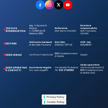
Reg. Tribunale di
Direttore
TESTATA
Brescia
Referente:
responsabile:
GIORNALISTICA
n. 13/2009 del 20
Dott. Mario VOLLONO
Dott. Francesco
febbraio 2009
CECORO
ViViCentro Network
ROC:
REA:
CF/P. IVA:
EDITORE
di Barretta Filomena
41663
NA-1107749
10464981215
80053 Castellammare
SEDE LEGALE
Via Plinio Il Vecchio 24
Napoli
di Stabia
Sede operativa:
SEDE OPERATIVA
Assistente legale:
Via Moretto 70, Brescia
Via Enrico De Nicola 12
E CONTATTI
Avv. Luca Zuppelli
Tel.
030 3758858
80053 Castellammare
di Stabia (NA)
Privacy Policy
Cookie Policy