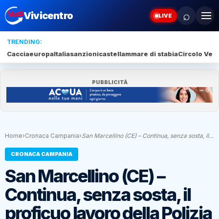
⌕
Vivicentro
LIVE
TRENDING:
Caccia
europa
Italia
sanzioni
castellammare di stabia
Circolo Veli
PUBBLICITÀ
Home
›
Cronaca Campania
›
San Marcellino (CE) – Continua, senza sosta, il…
CRONACA CAMPANIA
San Marcellino (CE) –
Continua, senza sosta, il
proficuo lavoro della Polizia