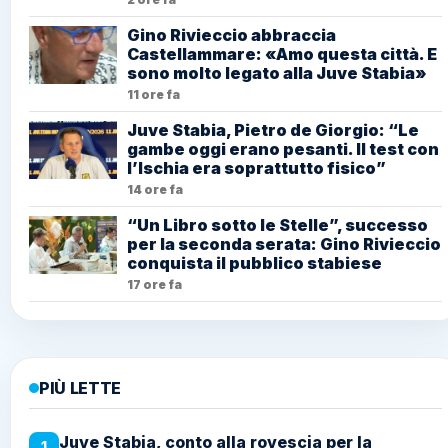
Gino Rivieccio abbraccia
Castellammare: «Amo questa città. E
sono molto legato alla Juve Stabia»
11 ore fa
Juve Stabia, Pietro de Giorgio: “Le
gambe oggi erano pesanti. Il test con
l’Ischia era soprattutto fisico”
14 ore fa
“Un Libro sotto le Stelle”, successo
per la seconda serata: Gino Rivieccio
conquista il pubblico stabiese
17 ore fa
PIÙ LETTE
Juve Stabia, conto alla rovescia per la
1