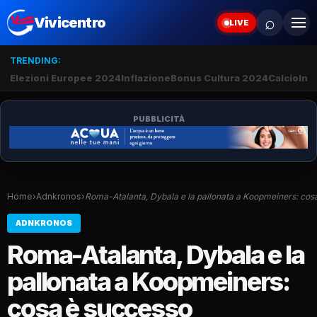
⌕
Vivicentro
LIVE
TRENDING:
Elezioni Europee 2024
Inflazione
Bonus Cultura 2024
Calcio
Inte
PUBBLICITÀ
Home
›
Adnkronos
›
Roma-Atalanta, Dybala e la pallonata a Koopmeiners: co
ADNKRONOS
Roma-Atalanta, Dybala e la
pallonata a Koopmeiners:
cosa è successo