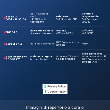
Reg. Tribunale di
Direttore
TESTATA
Brescia
Referente:
responsabile:
GIORNALISTICA
n. 13/2009 del 20
Dott. Mario VOLLONO
Dott. Francesco
febbraio 2009
CECORO
ViViCentro Network
ROC:
REA:
CF/P. IVA:
EDITORE
di Barretta Filomena
41663
NA-1107749
10464981215
80053 Castellammare
SEDE LEGALE
Via Plinio Il Vecchio 24
Napoli
di Stabia
Sede operativa:
SEDE OPERATIVA
Assistente legale:
Via Moretto 70, Brescia
Via Enrico De Nicola 12
E CONTATTI
Avv. Luca Zuppelli
Tel.
030 3758858
80053 Castellammare
di Stabia (NA)
Privacy Policy
Cookie Policy
Immagini di repertorio a cura di