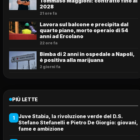
Tommaso Maggioni: contratto fino al
2028
21 ore fa
Lavora sul balcone e precipita dal
quarto piano, morto operaio di 54
anni ad Ercolano
22 ore fa
Bimba di 2 anni in ospedale a Napoli,
è positiva alla marijuana
2 giorni fa
PIÙ LETTE
Juve Stabia, la rivoluzione verde del D.S.
1
Stefano Stefanelli e Pietro De Giorgio: giovani,
fame e ambizione