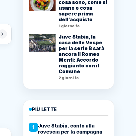
cosa sono, come si
usano e cosa
sapere prima
dell’acquisto
1 giorno fa
Juve Stabia, la
casa delle Vespe
per la serie B sarà
ancora il Romeo
Menti: Accordo
raggiunto con il
Comune
2 giorni fa
PIÙ LETTE
Juve Stabia, conto alla
1
rovescia per la campagna