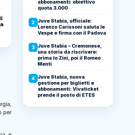
abbonamenti: obiettivo
quota 3.000
i
Juve Stabia, ufficiale:
2
ra
Lorenzo Carissoni saluta le
Vespe e firma con il Padova
Juve Stabia – Cremonese,
3
una storia da riscrivere:
prima lo Zini, poi il Romeo
Menti
Juve Stabia, nuova
4
gestione per biglietti e
abbonamenti: Vivaticket
prende il posto di ETES
rgia,
o per
ca, e