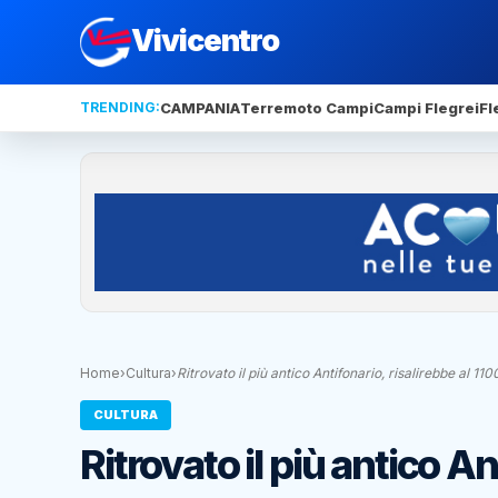
Vivicentro
TRENDING:
CAMPANIA
Terremoto Campi
Campi Flegrei
Fl
Home
›
Cultura
›
Ritrovato il più antico Antifonario, risalirebbe al 110
CULTURA
Ritrovato il più antico An