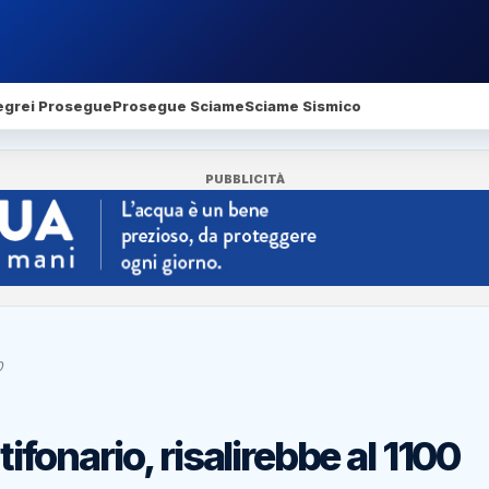
egrei Prosegue
Prosegue Sciame
Sciame Sismico
PUBBLICITÀ
0
tifonario, risalirebbe al 1100