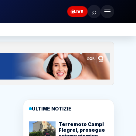
⌕
LIVE
ULTIME NOTIZIE
Terremoto Campi
Flegrei, prosegue
sciame sismico