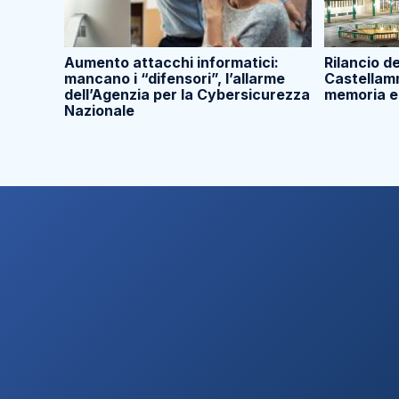
Aumento attacchi informatici:
Rilancio d
mancano i “difensori”, l’allarme
Castellam
dell’Agenzia per la Cybersicurezza
memoria e
Nazionale