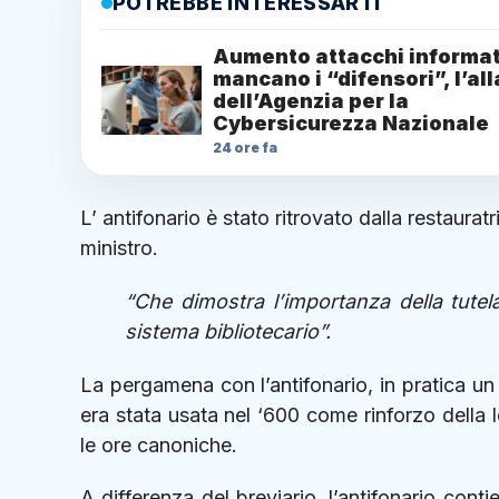
POTREBBE INTERESSARTI
Aumento attacchi informat
mancano i “difensori”, l’al
dell’Agenzia per la
Cybersicurezza Nazionale
24 ore fa
L’ antifonario è stato ritrovato dalla restaurat
ministro.
“Che dimostra l’importanza della tutel
sistema bibliotecario”.
La pergamena con l’antifonario, in pratica un b
era stata usata nel ‘600 come rinforzo della l
le ore canoniche.
A differenza del breviario, l’antifonario conti