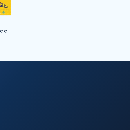
a
e e