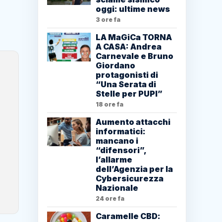
oggi: ultime news
3 ore fa
LA MaGiCa TORNA
A CASA: Andrea
Carnevale e Bruno
Giordano
protagonisti di
“Una Serata di
Stelle per PUPI”
18 ore fa
Aumento attacchi
informatici:
mancano i
“difensori”,
l’allarme
dell’Agenzia per la
Cybersicurezza
Nazionale
24 ore fa
Caramelle CBD: