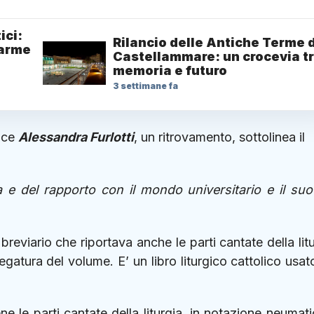
ici:
Rilancio delle Antiche Terme d
larme
Castellammare: un crocevia t
memoria e futuro
3 settimane fa
rice
Alessandra Furlotti
, un ritrovamento, sottolinea il
a e del rapporto con il mondo universitario e il suo
reviario che riportava anche le parti cantate della litu
egatura del volume. E’ un libro liturgico cattolico usat
ene le parti cantate della liturgia, in notazione neumati