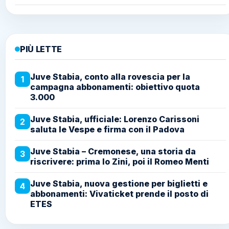
PIÙ LETTE
Juve Stabia, conto alla rovescia per la
1
campagna abbonamenti: obiettivo quota
3.000
Juve Stabia, ufficiale: Lorenzo Carissoni
2
saluta le Vespe e firma con il Padova
Juve Stabia – Cremonese, una storia da
3
riscrivere: prima lo Zini, poi il Romeo Menti
Juve Stabia, nuova gestione per biglietti e
4
abbonamenti: Vivaticket prende il posto di
ETES