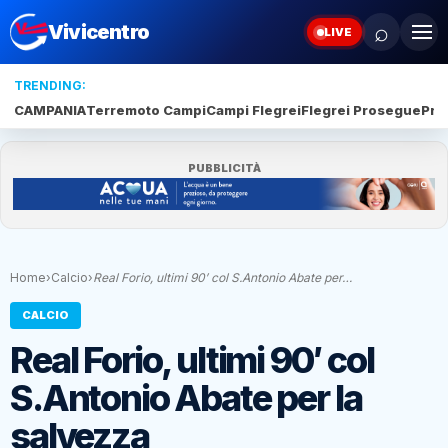
⌕
Vivicentro
LIVE
TRENDING:
CAMPANIA
Terremoto Campi
Campi Flegrei
Flegrei Prosegue
Pro
PUBBLICITÀ
Home
›
Calcio
›
Real Forio, ultimi 90′ col S.Antonio Abate per…
CALCIO
Real Forio, ultimi 90′ col
S.Antonio Abate per la
salvezza