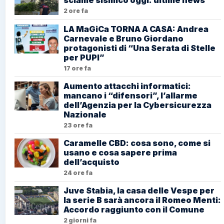
sciame sismico oggi: ultime news
2 ore fa
LA MaGiCa TORNA A CASA: Andrea
Carnevale e Bruno Giordano
protagonisti di “Una Serata di Stelle
per PUPI”
17 ore fa
Aumento attacchi informatici:
mancano i “difensori”, l’allarme
dell’Agenzia per la Cybersicurezza
Nazionale
23 ore fa
Caramelle CBD: cosa sono, come si
usano e cosa sapere prima
dell’acquisto
24 ore fa
Juve Stabia, la casa delle Vespe per
la serie B sarà ancora il Romeo Menti:
Accordo raggiunto con il Comune
2 giorni fa