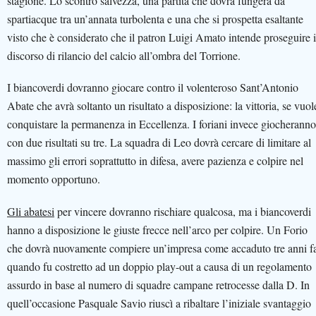
stagione. Lo scontro salvezza, una partita che dovrà fungerà da
spartiacque tra un’annata turbolenta e una che si prospetta esaltante
visto che è considerato che il patron Luigi Amato intende proseguire i
discorso di rilancio del calcio all’ombra del Torrione.
I biancoverdi dovranno giocare contro il volenteroso Sant’Antonio
Abate che avrà soltanto un risultato a disposizione: la vittoria, se vuol
conquistare la permanenza in Eccellenza. I foriani invece giocheranno
con due risultati su tre. La squadra di Leo dovrà cercare di limitare al
massimo gli errori soprattutto in difesa, avere pazienza e colpire nel
momento opportuno.
Gli abatesi
per vincere dovranno rischiare qualcosa, ma i biancoverdi
hanno a disposizione le giuste frecce nell’arco per colpire. Un Forio
che dovrà nuovamente compiere un’impresa come accaduto tre anni f
quando fu costretto ad un doppio play-out a causa di un regolamento
assurdo in base al numero di squadre campane retrocesse dalla D. In
quell’occasione Pasquale Savio riuscì a ribaltare l’iniziale svantaggio