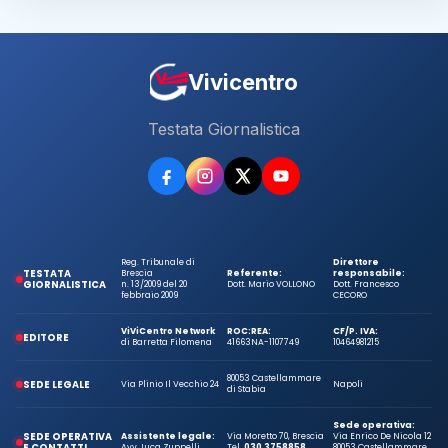
Vivicentro
Testata Giornalistica
Reg. Tribunale di
Direttore
TESTATA
Brescia
Referente:
responsabile:
GIORNALISTICA
n. 13/2009 del 20
Dott. Mario VOLLONO
Dott. Francesco
febbraio 2009
CECORO
ViViCentro Network
ROC:
REA:
CF/P. IVA:
EDITORE
di Barretta Filomena
41663
NA-1107749
10464981215
80053 Castellammare
SEDE LEGALE
Via Plinio Il Vecchio 24
Napoli
di Stabia
Sede operativa:
SEDE OPERATIVA
Assistente legale:
Via Moretto 70, Brescia
Via Enrico De Nicola 12
E CONTATTI
Avv. Luca Zuppelli
Tel.
030 3758858
80053 Castellammare