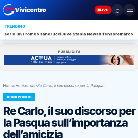
⌕
Vivicentro
LIVE
TRENDING:
serie BKT
romeo sandrucci
Juve Stabia News
difensore
marco be
PUBBLICITÀ
Home
›
Adnkronos
›
Re Carlo, il suo discorso per la Pasqua…
ADNKRONOS
Re Carlo, il suo discorso per
la Pasqua sull’importanza
dell’amicizia