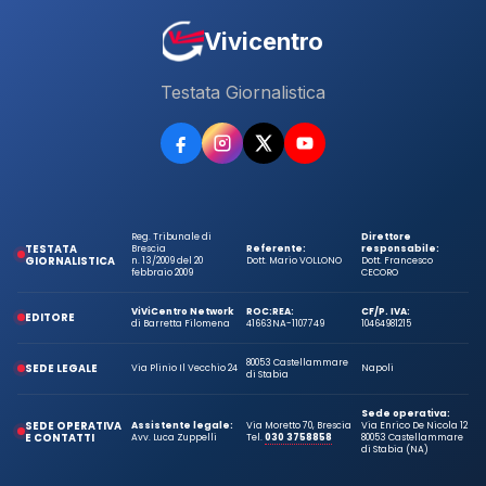
Vivicentro
Testata Giornalistica
Reg. Tribunale di
Direttore
TESTATA
Brescia
Referente:
responsabile:
GIORNALISTICA
n. 13/2009 del 20
Dott. Mario VOLLONO
Dott. Francesco
febbraio 2009
CECORO
ViViCentro Network
ROC:
REA:
CF/P. IVA:
EDITORE
di Barretta Filomena
41663
NA-1107749
10464981215
80053 Castellammare
SEDE LEGALE
Via Plinio Il Vecchio 24
Napoli
di Stabia
Sede operativa:
SEDE OPERATIVA
Assistente legale:
Via Moretto 70, Brescia
Via Enrico De Nicola 12
E CONTATTI
Avv. Luca Zuppelli
Tel.
030 3758858
80053 Castellammare
di Stabia (NA)