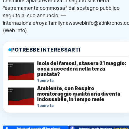
chemioterapia preventiva.In seguito si è detta
“estremamente commossa” dal sostegno pubblico
seguito al suo annuncio. —
internazionale/royalfamilynewswebinfo@adnkronos.c
(Web Info)
POTREBBE INTERESSARTI
Isola dei famosi, stasera 21 maggio:
cosa succederà nella terza
puntata?
1 anno fa
Ambiente, con Respiro
monitoraggio qualità aria diventa
indossabile, in tempo reale
1 anno fa