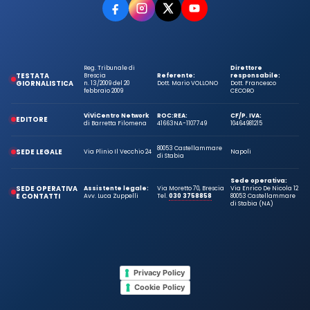
Reg. Tribunale di
Direttore
TESTATA
Brescia
Referente:
responsabile:
GIORNALISTICA
n. 13/2009 del 20
Dott. Mario VOLLONO
Dott. Francesco
febbraio 2009
CECORO
ViViCentro Network
ROC:
REA:
CF/P. IVA:
EDITORE
di Barretta Filomena
41663
NA-1107749
10464981215
80053 Castellammare
SEDE LEGALE
Via Plinio Il Vecchio 24
Napoli
di Stabia
Sede operativa:
SEDE OPERATIVA
Assistente legale:
Via Moretto 70, Brescia
Via Enrico De Nicola 12
E CONTATTI
Avv. Luca Zuppelli
Tel.
030 3758858
80053 Castellammare
di Stabia (NA)
Privacy Policy
Cookie Policy