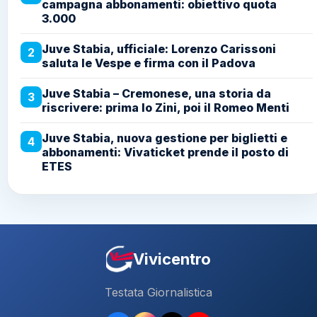
campagna abbonamenti: obiettivo quota
3.000
Juve Stabia, ufficiale: Lorenzo Carissoni
2
saluta le Vespe e firma con il Padova
Juve Stabia – Cremonese, una storia da
3
riscrivere: prima lo Zini, poi il Romeo Menti
Juve Stabia, nuova gestione per biglietti e
4
abbonamenti: Vivaticket prende il posto di
ETES
Vivicentro
Testata Giornalistica