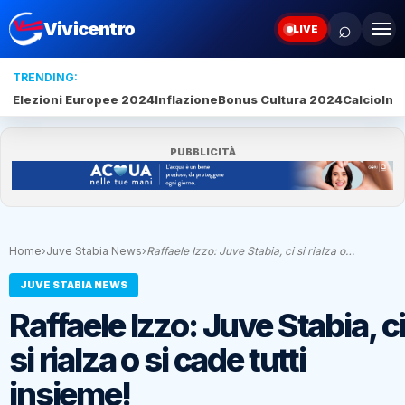
⌕
Vivicentro
LIVE
TRENDING:
Elezioni Europee 2024
Inflazione
Bonus Cultura 2024
Calcio
Inte
PUBBLICITÀ
Home
›
Juve Stabia News
›
Raffaele Izzo: Juve Stabia, ci si rialza o…
JUVE STABIA NEWS
Raffaele Izzo: Juve Stabia, c
si rialza o si cade tutti
insieme!