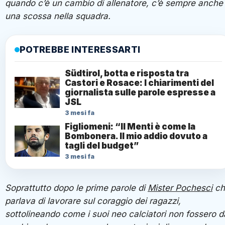
quando c’è un cambio di allenatore, c’è sempre anche
una scossa nella squadra.
POTREBBE INTERESSARTI
Südtirol, botta e risposta tra
Castori e Rosace: I chiarimenti del
giornalista sulle parole espresse a
JSL
3 mesi fa
Figliomeni: “Il Menti è come la
Bombonera. Il mio addio dovuto a
tagli del budget”
3 mesi fa
Soprattutto dopo le prime parole di
Mister Pochesci
ch
parlava di lavorare sul coraggio dei ragazzi,
sottolineando come i suoi neo calciatori non fossero d