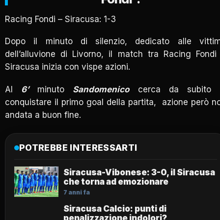
Racing Fondi – Siracusa: 1-3
Dopo il minuto di silenzio, dedicato alle vitti
dell’alluvione di Livorno, il match tra Racing Fondi
Siracusa inizia con vispe azioni.
Al
6’
minuto
Sandomenico
cerca da subito 
conquistare il primo goal della partita, azione però n
andata a buon fine.
POTREBBE INTERESSARTI
Siracusa-Vibonese: 3-0, il Siracusa
che torna ad emozionare
7 anni fa
Siracusa Calcio: punti di
penalizzazione indolori?