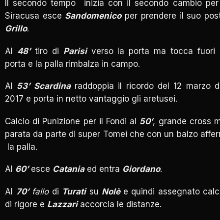
Il secondo tempo inizia con il secondo cambio per 
Siracusa esce
Sandomenico
per prendere il suo pos
Grillo
.
Al
48’
tiro di
Parisi
verso la porta ma tocca fuori 
porta e la palla rimbalza in campo.
Al
53’ Scardina
raddoppia il ricordo del 12 marzo d
2017 e porta in netto vantaggio gli aretusei.
Calcio di Punizione per il Fondi al
50’
, grande cross 
parata da parte di super Tomei che con un balzo affer
la palla.
Al
60’
esce
Catania
ed entra
Giordano
.
Al
70’
fallo
di
Turati
su
Nolè
e quindi assegnato calc
di rigore e
Lazzari
accorcia le distanze.