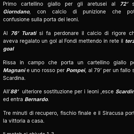
Primo cartellino giallo per gli aretusei al
72’
s
Giorndano
, con calcio di punizione che po
confusione sulla porta dei leoni.
Al
76’ Turati
si fa perdonare il calcio di rigore c
aveva regalato un gol al Fondi mettendo in rete il
ter
goal
Rissa in campo che porta un cartellino giallo p
Magnani
e uno rosso per
Pompei
, al 79’ per un fallo 
Scardina.
All’
88’
ulteriore sostituzione per i leoni ,esce
Scardi
ed entra
Bernardo
.
Tre minuti di recupero, fischio finale e il Siracusa por
la vittoria a casa.