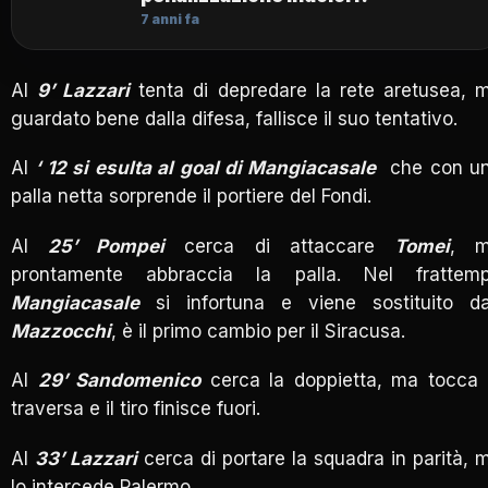
7 anni fa
Al
9’ Lazzari
tenta di depredare la rete aretusea, 
guardato bene dalla difesa, fallisce il suo tentativo.
Al
‘ 12 si esulta al goal di Mangiacasale
che con u
palla netta sorprende il portiere del Fondi.
Al
25’ Pompei
cerca di attaccare
Tomei
, 
prontamente abbraccia la palla. Nel frattem
Mangiacasale
si infortuna e viene sostituito d
Mazzocchi
, è il primo cambio per il Siracusa.
Al
29’ Sandomenico
cerca la doppietta, ma tocca 
traversa e il tiro finisce fuori.
Al
33’ Lazzari
cerca di portare la squadra in parità, 
lo intercede Palermo.