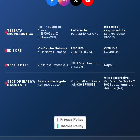
Reg. Tribunale di
Direttore
TESTATA
Brescia
Referente:
responsabile:
GIORNALISTICA
n. 13/2009 del 20
Dott. Mario VOLLONO
Dott. Francesco
febbraio 2009
CECORO
ViViCentro Network
ROC:
REA:
CF/P. IVA:
EDITORE
di Barretta Filomena
41663
NA-1107749
10464981215
80053 Castellammare
SEDE LEGALE
Via Plinio Il Vecchio 24
Napoli
di Stabia
Sede operativa:
SEDE OPERATIVA
Assistente legale:
Via Moretto 70, Brescia
Via Enrico De Nicola 12
E CONTATTI
Avv. Luca Zuppelli
Tel.
030 3758858
80053 Castellammare
di Stabia (NA)
Privacy Policy
Cookie Policy