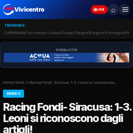
⌕
Vivicentro
LIVE
TRENDING:
CAMPANIA
Terremoto Campi
Campi Flegrei
Flegrei Prosegue
Pro
PUBBLICITÀ
Home
›
Serie C
›
Racing Fondi- Siracusa: 1-3. I Leoni si riconoscono…
SERIE C
Racing Fondi- Siracusa: 1-3. 
Leoni si riconoscono dagli
artigli!