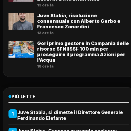
13 ore fa
Juve Stabia, risoluzione
consensuale con Alberto Gerbo e
Francesco Zanardini
13 ore fa
Gori primo gestore in Campania delle
risorse SFNIISSI: 100 mln per
proseguire il programma Azioni per
l’Acqua
18 ore fa
PIÙ LETTE
Juve Stabia, si dimette il Direttore Generale
1
Ferdinando Elefante
Juve Stabia, Caccavo in grande spolvero: