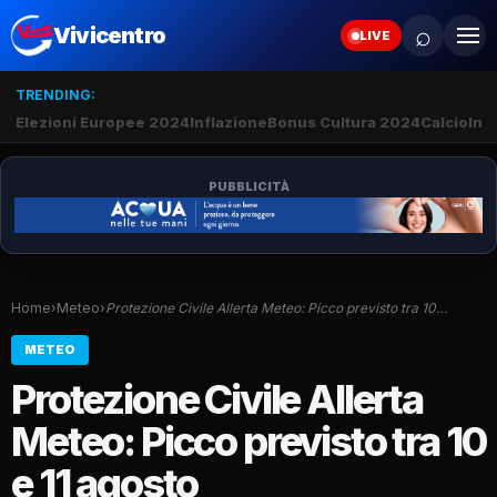
⌕
Vivicentro
LIVE
TRENDING:
Elezioni Europee 2024
Inflazione
Bonus Cultura 2024
Calcio
Inte
PUBBLICITÀ
Home
›
Meteo
›
Protezione Civile Allerta Meteo: Picco previsto tra 10…
METEO
Protezione Civile Allerta
Meteo: Picco previsto tra 10
e 11 agosto