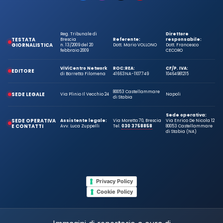
Reg. Tribunale di
Direttore
TESTATA
Brescia
Referente:
responsabile:
GIORNALISTICA
n. 13/2009 del 20
Dott. Mario VOLLONO
Dott. Francesco
febbraio 2009
CECORO
ViViCentro Network
ROC:
REA:
CF/P. IVA:
EDITORE
di Barretta Filomena
41663
NA-1107749
10464981215
80053 Castellammare
SEDE LEGALE
Via Plinio Il Vecchio 24
Napoli
di Stabia
Sede operativa:
SEDE OPERATIVA
Assistente legale:
Via Moretto 70, Brescia
Via Enrico De Nicola 12
E CONTATTI
Avv. Luca Zuppelli
Tel.
030 3758858
80053 Castellammare
di Stabia (NA)
Privacy Policy
Cookie Policy