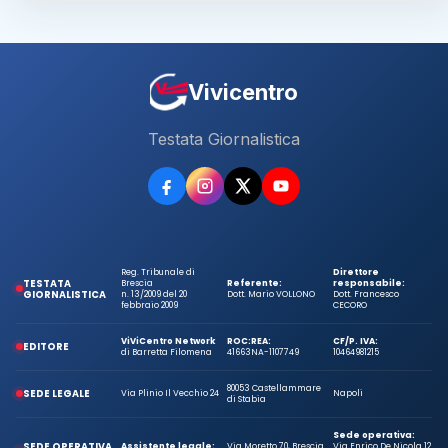
Vivicentro
Testata Giornalistica
Reg. Tribunale di
Direttore
TESTATA
Brescia
Referente:
responsabile:
GIORNALISTICA
n. 13/2009 del 20
Dott. Mario VOLLONO
Dott. Francesco
febbraio 2009
CECORO
ViViCentro Network
ROC:
REA:
CF/P. IVA:
EDITORE
di Barretta Filomena
41663
NA-1107749
10464981215
80053 Castellammare
SEDE LEGALE
Via Plinio Il Vecchio 24
Napoli
di Stabia
Sede operativa:
SEDE OPERATIVA
Assistente legale:
Via Moretto 70, Brescia
Via Enrico De Nicola 12