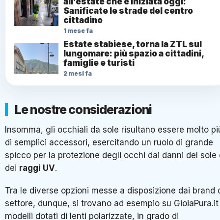
all’estate che è iniziata oggi:
Sanificate le strade del centro
cittadino
1 mese fa
Estate stabiese, torna la ZTL sul
lungomare: più spazio a cittadini,
famiglie e turisti
2 mesi fa
Le nostre considerazioni
Insomma, gli occhiali da sole risultano essere molto pi
di semplici accessori, esercitando un ruolo di grande
spicco per la protezione degli occhi dai danni del sole
dei
raggi UV
.
Tra le diverse opzioni messe a disposizione dai brand 
settore, dunque, si trovano ad esempio su GioiaPura.it 
modelli dotati di lenti polarizzate, in grado di