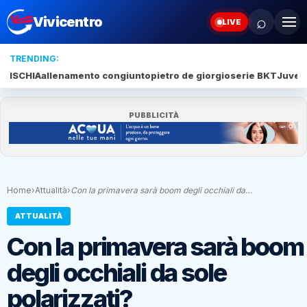
⌕
Vivicentro
LIVE
TRENDING:
ISCHIA
allenamento congiunto
pietro de giorgio
serie BKT
Juve 
PUBBLICITÀ
Home
›
Attualità
›
Con la primavera sarà boom degli occhiali da…
ATTUALITÀ
Con la primavera sarà boom
degli occhiali da sole
polarizzati?