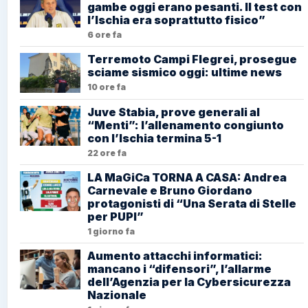
gambe oggi erano pesanti. Il test con
l’Ischia era soprattutto fisico”
6 ore fa
Terremoto Campi Flegrei, prosegue
sciame sismico oggi: ultime news
10 ore fa
Juve Stabia, prove generali al
“Menti”: l’allenamento congiunto
con l’Ischia termina 5-1
22 ore fa
LA MaGiCa TORNA A CASA: Andrea
Carnevale e Bruno Giordano
protagonisti di “Una Serata di Stelle
per PUPI”
1 giorno fa
Aumento attacchi informatici:
mancano i “difensori”, l’allarme
dell’Agenzia per la Cybersicurezza
Nazionale