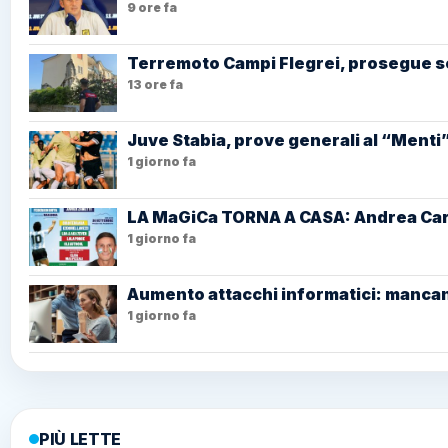
9 ore fa
Terremoto Campi Flegrei, prosegue s
13 ore fa
Juve Stabia, prove generali al “Menti”
1 giorno fa
LA MaGiCa TORNA A CASA: Andrea Carne
1 giorno fa
Aumento attacchi informatici: mancano
1 giorno fa
PIÙ LETTE