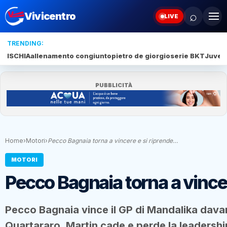
⌕
Vivicentro
LIVE
TRENDING:
ISCHIA
allenamento congiunto
pietro de giorgio
serie BKT
Juve 
PUBBLICITÀ
Home
›
Motori
›
Pecco Bagnaia torna a vincere e si riprende…
MOTORI
Pecco Bagnaia torna a vincer
Pecco Bagnaia vince il GP di Mandalika davan
Quartararo, Martin cade e perde la leadershi