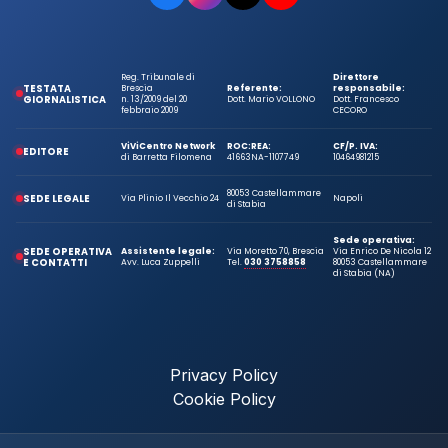
Reg. Tribunale di
Direttore
TESTATA
Brescia
Referente:
responsabile:
GIORNALISTICA
n. 13/2009 del 20
Dott. Mario VOLLONO
Dott. Francesco
febbraio 2009
CECORO
ViViCentro Network
ROC:
REA:
CF/P. IVA:
EDITORE
di Barretta Filomena
41663
NA-1107749
10464981215
80053 Castellammare
SEDE LEGALE
Via Plinio Il Vecchio 24
Napoli
di Stabia
Sede operativa:
SEDE OPERATIVA
Assistente legale:
Via Moretto 70, Brescia
Via Enrico De Nicola 12
E CONTATTI
Avv. Luca Zuppelli
Tel.
030 3758858
80053 Castellammare
di Stabia (NA)
Privacy Policy
Cookie Policy