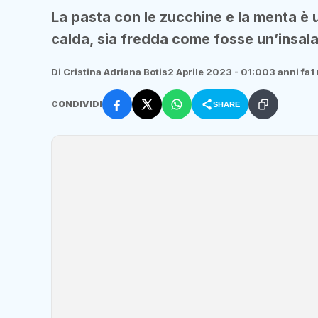
La pasta con le zucchine e la menta è u
calda, sia fredda come fosse un’insala
Di Cristina Adriana Botis
2 Aprile 2023 - 01:00
3 anni fa
1
CONDIVIDI
SHARE