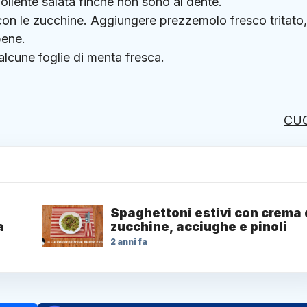
bollente salata finché non sono al dente.
la con le zucchine. Aggiungere prezzemolo fresco tritato
bene.
 alcune foglie di menta fresca.
CU
Spaghettoni estivi con crema 
a
zucchine, acciughe e pinoli
2 anni fa