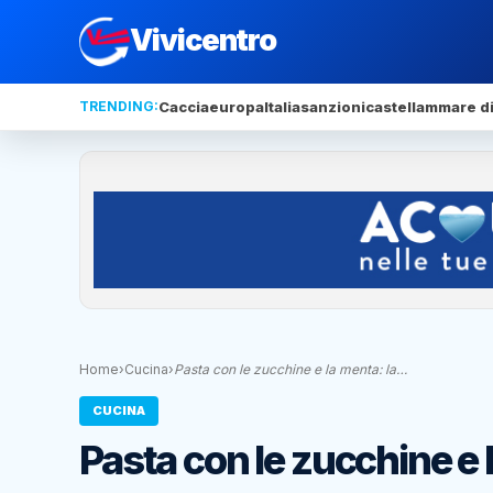
Vivicentro
TRENDING:
Caccia
europa
Italia
sanzioni
castellammare di
Home
›
Cucina
›
Pasta con le zucchine e la menta: la…
CUCINA
Pasta con le zucchine e l