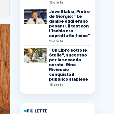
12 ore fa
Juve Stabia, Pietro
de Giorgio: “Le
gambe oggi erano
pesanti. Il test con
l’Ischia era
soprattutto fisico”
15 ore fa
“Un Libro sotto le
Stelle”, successo
per la seconda
serata: Gino
Rivieccio
conquista il
pubblico stabiese
18 ore fa
PIÙ LETTE