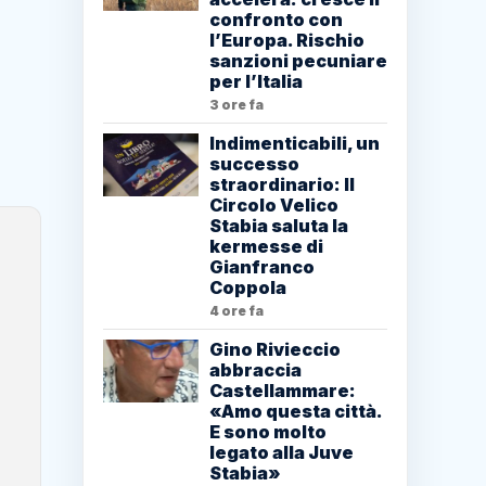
confronto con
l’Europa. Rischio
sanzioni pecuniare
per l’Italia
3 ore fa
Indimenticabili, un
successo
straordinario: Il
Circolo Velico
Stabia saluta la
kermesse di
Gianfranco
Coppola
4 ore fa
Gino Rivieccio
abbraccia
Castellammare:
«Amo questa città.
E sono molto
legato alla Juve
Stabia»