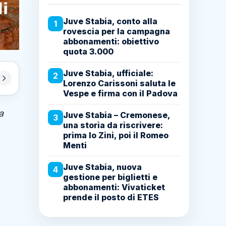
Juve Stabia, conto alla
1
rovescia per la campagna
abbonamenti: obiettivo
quota 3.000
Juve Stabia, ufficiale:
2
Lorenzo Carissoni saluta le
Vespe e firma con il Padova
a
Juve Stabia – Cremonese,
3
una storia da riscrivere:
prima lo Zini, poi il Romeo
Menti
Juve Stabia, nuova
4
gestione per biglietti e
abbonamenti: Vivaticket
prende il posto di ETES