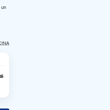
, un
CINA
di