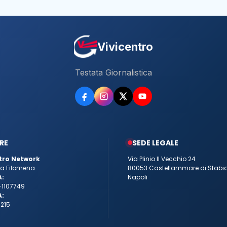
Vivicentro
Testata Giornalistica
RE
SEDE LEGALE
tro Network
Via Plinio Il Vecchio 24
tta Filomena
80053 Castellammare di Stabi
A:
Napoli
-1107749
A:
215