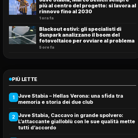
più al centro del progetto: si lavora al
rinnovo fino al 2030
1 ora fa
Blackout estivi: gli specialisti di
Sunpark analizzano il boom del
fotovoltaico per ovviare al problema
5 ore fa
PIÙ LETTE
Juve Stabia – Hellas Verona: una sfida tra
1
memoria e storia dei due club
Juve Stabia, Caccavo in grande spolvero:
2
L’attaccante gialloblù con le sue qualità mette
tutti d’accordo