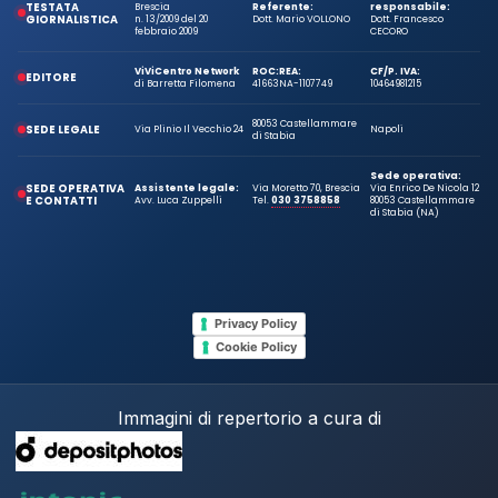
TESTATA
Brescia
Referente:
responsabile:
GIORNALISTICA
n. 13/2009 del 20
Dott. Mario VOLLONO
Dott. Francesco
febbraio 2009
CECORO
ViViCentro Network
ROC:
REA:
CF/P. IVA:
EDITORE
di Barretta Filomena
41663
NA-1107749
10464981215
80053 Castellammare
SEDE LEGALE
Via Plinio Il Vecchio 24
Napoli
di Stabia
Sede operativa:
SEDE OPERATIVA
Assistente legale:
Via Moretto 70, Brescia
Via Enrico De Nicola 12
E CONTATTI
Avv. Luca Zuppelli
Tel.
030 3758858
80053 Castellammare
di Stabia (NA)
Privacy Policy
Cookie Policy
Immagini di repertorio a cura di