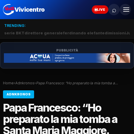
⌕
Vivicentro
LIVE
TRENDING:
serie BKT
direttore generale
ferdinando elefante
dimissioni
Juv
PUBBLICITÀ
Home
›
Adnkronos
›
Papa Francesco: “Ho preparato la mia tomba a…
ADNKRONOS
Papa Francesco: “Ho
preparato la mia tomba a
Santa Maria Maggiore.