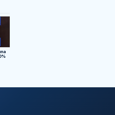
una
00%