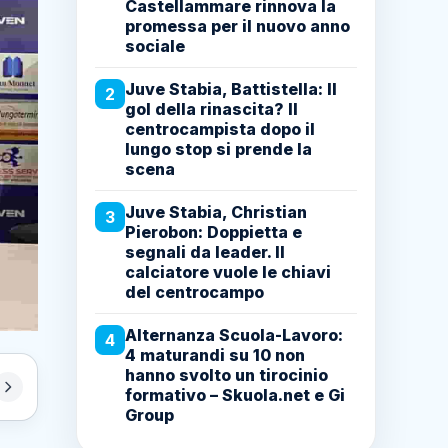
Castellammare rinnova la
promessa per il nuovo anno
sociale
Juve Stabia, Battistella: Il
2
gol della rinascita? Il
centrocampista dopo il
lungo stop si prende la
scena
Juve Stabia, Christian
3
Pierobon: Doppietta e
segnali da leader. Il
calciatore vuole le chiavi
del centrocampo
Alternanza Scuola-Lavoro:
4
4 maturandi su 10 non
hanno svolto un tirocinio
formativo – Skuola.net e Gi
Group