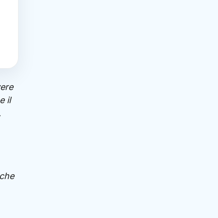
vere
 il
.
 che