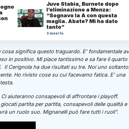
Juve Stabia, Burnete dopo
sogno
l’eliminazione a Monza:
a
“Sognavo la A con questa
con
maglia. Abate? Mi ha dato
tanto”
3 mesi fa
pire cosa significa questo traguardo. E’ fondamentale a
 in positivo. Mi piace tantissimo e sa fare il quarto e
i.
Il Cerignola ha due risultati su tre. Noi uno soltanto
mente. Ho rivisto cose su cui facevamo fatica. E’ una
testa.
 Ci aiuteranno consapevoli di affrontare i playoff.
iocati partita per partita, consapevoli delle qualità e
 un ruolo suo. Mignanelli può fare tutti i ruoli”.