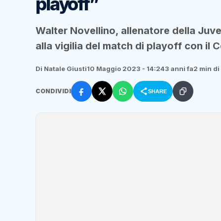
playoff”
Walter Novellino, allenatore della Juv
alla vigilia del match di playoff con il 
Di Natale Giusti
10 Maggio 2023 - 14:24
3 anni fa
2 min di
CONDIVIDI
SHARE