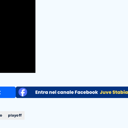
no
playoff