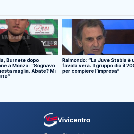
ia, Burnete dopo
Raimondo: “La Juve Stabia è 
ione a Monza: “Sognavo
favola vera. Il gruppo dia il 2
uesta maglia. Abate? Mi
per compiere l’impresa”
anto”
Vivicentro