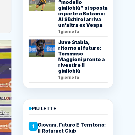
“modello
gialloblù” si sposta
in parte a Bolzano:
Al Südtirol arriva
un’altra ex Vespa
1 giorno fa
Juve Stabia,
ritorno al futuro:
Tommaso
Maggioni pronto a
rivestire il
gialloblù
1 giorno fa
PIÙ LETTE
Giovani, Futuro E Territorio:
1
Il Rotaract Club