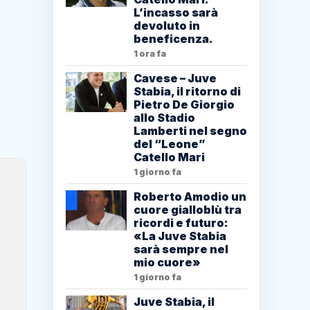
L’incasso sarà
devoluto in
beneficenza.
1 ora fa
Cavese – Juve
Stabia, il ritorno di
Pietro De Giorgio
allo Stadio
Lamberti nel segno
del “Leone”
Catello Mari
1 giorno fa
Roberto Amodio un
cuore gialloblù tra
ricordi e futuro:
«La Juve Stabia
sarà sempre nel
mio cuore»
1 giorno fa
Juve Stabia, il