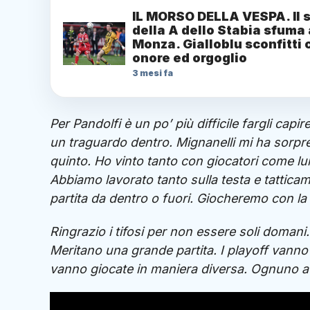
IL MORSO DELLA VESPA. Il 
della A dello Stabia sfuma 
Monza. Gialloblu sconfitti 
onore ed orgoglio
3 mesi fa
Per Pandolfi è un po’ più difficile fargli ca
un traguardo dentro. Mignanelli mi ha sorpreso
quinto. Ho vinto tanto con giocatori come lu
Abbiamo lavorato tanto sulla testa e tattica
partita da dentro o fuori. Giocheremo con la 
Ringrazio i tifosi per non essere soli domani.
Meritano una grande partita. I playoff vanno g
vanno giocate in maniera diversa. Ognuno avrà