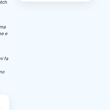
atch
 ma
ne e
i fa
amo