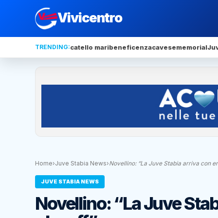
Vivicentro
TRENDING:
catello mari
beneficenza
cavese
memorial
Ju
Home
›
Juve Stabia News
›
Novellino: “La Juve Stabia arriva con 
JUVE STABIA NEWS
Novellino: “La Juve Stab