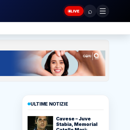
⌕
LIVE
ULTIME NOTIZIE
Cavese – Juve
Stabia, Memorial
Catello Mari: