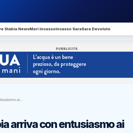
ve Stabia News
Mari Incasso
Incasso Sara
Sara Devoluto
PUBBLICITÀ
entusiasmo ai…
ia arriva con entusiasmo ai