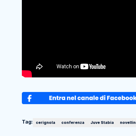
Tag:
cerignola
conferenza
Juve Stabia
novelli