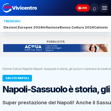
⌕
Vivicentro
LIVE
TRENDING:
Elezioni Europee 2024
Inflazione
Bonus Cultura 2024
Calcio
Inte
PUBBLICITÀ
Home
›
Calcio Napoli
›
Napoli-Sassuolo è storia, gli azzurri centrano la tredi
CALCIO NAPOLI
Napoli-Sassuolo è storia, gli
Super prestazione del Napoli! Anche il Sassu