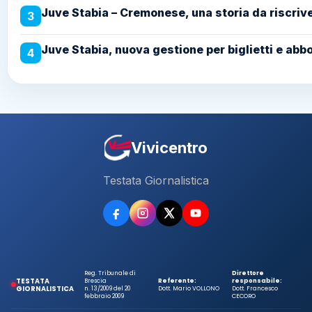
Juve Stabia – Cremonese, una storia da riscriver
3
Juve Stabia, nuova gestione per biglietti e abb
4
Vivicentro
Testata Giornalistica
Reg. Tribunale di
Direttore
TESTATA
Brescia
Referente:
responsabile:
GIORNALISTICA
n. 13/2009 del 20
Dott. Mario VOLLONO
Dott. Francesco
febbraio 2009
CECORO