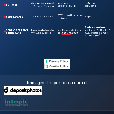
ViViCentro Network
ROC:
REA:
CF/P. IVA:
EDITORE
di Barretta Filomena
41663
NA-1107749
10464981215
80053 Castellammare
SEDE LEGALE
Via Plinio Il Vecchio 24
Napoli
di Stabia
Sede operativa:
SEDE OPERATIVA
Assistente legale:
Via Moretto 70, Brescia
Via Enrico De Nicola 12
E CONTATTI
Avv. Luca Zuppelli
Tel.
030 3758858
80053 Castellammare
di Stabia (NA)
Privacy Policy
Cookie Policy
Immagini di repertorio a cura di