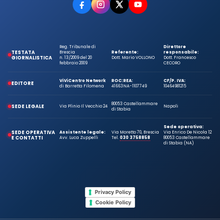
Reg. Tribunale di
Direttore
TESTATA
Brescia
Referente:
responsabile:
GIORNALISTICA
n. 13/2009 del 20
Dott. Mario VOLLONO
Dott. Francesco
febbraio 2009
CECORO
ViViCentro Network
ROC:
REA:
CF/P. IVA:
EDITORE
di Barretta Filomena
41663
NA-1107749
10464981215
80053 Castellammare
SEDE LEGALE
Via Plinio Il Vecchio 24
Napoli
di Stabia
Sede operativa:
SEDE OPERATIVA
Assistente legale:
Via Moretto 70, Brescia
Via Enrico De Nicola 12
E CONTATTI
Avv. Luca Zuppelli
Tel.
030 3758858
80053 Castellammare
di Stabia (NA)
Privacy Policy
Cookie Policy