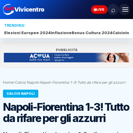
⌕
Vivicentro
LIVE
TRENDING:
Elezioni Europee 2024
Inflazione
Bonus Cultura 2024
Calcio
Inte
PUBBLICITÀ
Home
›
Calcio Napoli
›
Napoli-Fiorentina 1-3! Tutto da rifare per gli azzurri
CALCIO NAPOLI
Napoli-Fiorentina 1-3! Tutto
da rifare per gli azzurri