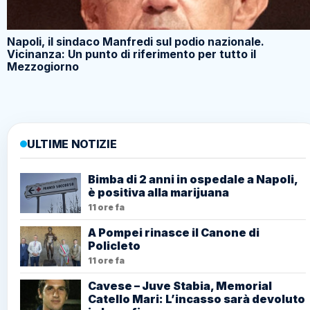
Napoli, il sindaco Manfredi sul podio nazionale.
Vicinanza: Un punto di riferimento per tutto il
Mezzogiorno
ULTIME NOTIZIE
Bimba di 2 anni in ospedale a Napoli,
è positiva alla marijuana
11 ore fa
A Pompei rinasce il Canone di
Policleto
11 ore fa
Cavese – Juve Stabia, Memorial
Catello Mari: L’incasso sarà devoluto