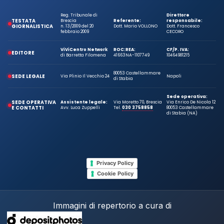
Reg. Tribunale di
Direttore
TESTATA
Brescia
Referente:
responsabile:
GIORNALISTICA
n. 13/2009 del 20
Dott. Mario VOLLONO
Dott. Francesco
febbraio 2009
CECORO
ViViCentro Network
ROC:
REA:
CF/P. IVA:
EDITORE
di Barretta Filomena
41663
NA-1107749
10464981215
80053 Castellammare
SEDE LEGALE
Via Plinio Il Vecchio 24
Napoli
di Stabia
Sede operativa:
SEDE OPERATIVA
Assistente legale:
Via Moretto 70, Brescia
Via Enrico De Nicola 12
E CONTATTI
Avv. Luca Zuppelli
Tel.
030 3758858
80053 Castellammare
di Stabia (NA)
Privacy Policy
Cookie Policy
Immagini di repertorio a cura di