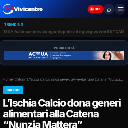
⌕
Vivicentro
LIVE
TRENDING:
ISCHIA
allenamento congiunto
pietro de giorgio
serie BKT
CAMP
PUBBLICITÀ
Home
›
Calcio
›
L’Ischia Calcio dona generi alimentari alla Catena “Nunzia…
CALCIO
L’Ischia Calcio dona generi
alimentari alla Catena
“Nunzia Mattera”