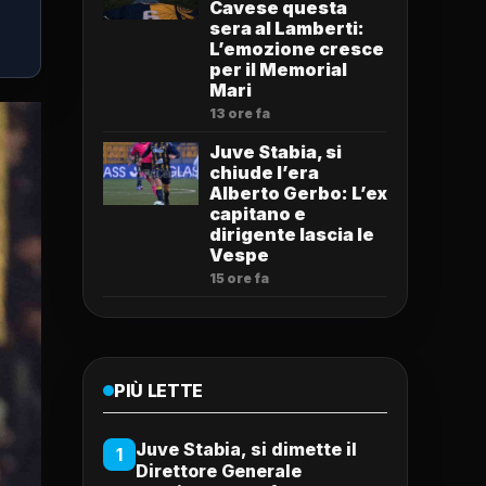
Cavese questa
sera al Lamberti:
L’emozione cresce
per il Memorial
Mari
13 ore fa
Juve Stabia, si
chiude l’era
Alberto Gerbo: L’ex
capitano e
dirigente lascia le
Vespe
15 ore fa
PIÙ LETTE
Juve Stabia, si dimette il
1
Direttore Generale