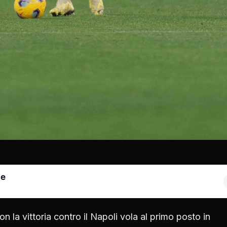
le
n la vittoria contro il Napoli vola al primo posto in