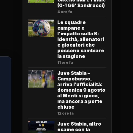
(0-1 66′ Sandrucci)
4 ore fa
Le squadre
campane e
l’impatto sulla B:
identità, allenatori
e giocatori che
possono cambiare
la stagione
11 ore fa
Juve Stabia –
Campobasso,
arriva l’ufficialità:
domenica 9 agosto
al Menti si gioca,
ma ancora a porte
chiuse
12 ore fa
Juve Stabia, altro
esame con la