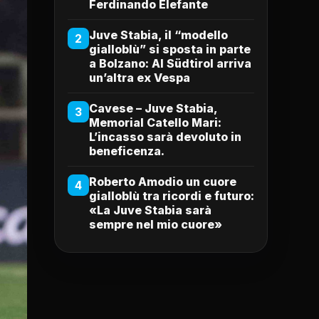
Ferdinando Elefante
Juve Stabia, il “modello
2
gialloblù” si sposta in parte
a Bolzano: Al Südtirol arriva
un’altra ex Vespa
Cavese – Juve Stabia,
3
Memorial Catello Mari:
L’incasso sarà devoluto in
beneficenza.
Roberto Amodio un cuore
4
gialloblù tra ricordi e futuro:
«La Juve Stabia sarà
sempre nel mio cuore»