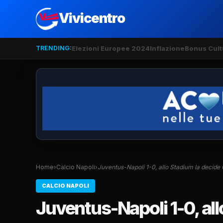
Vivicentro
TRENDING:
Elezioni Europee 2024
Inflazione
Bonus Cult
Home
›
Calcio Napoli
›
Juventus-Napoli 1-0, allo Stadium la decide 
CALCIO NAPOLI
Juventus-Napoli 1-0, all