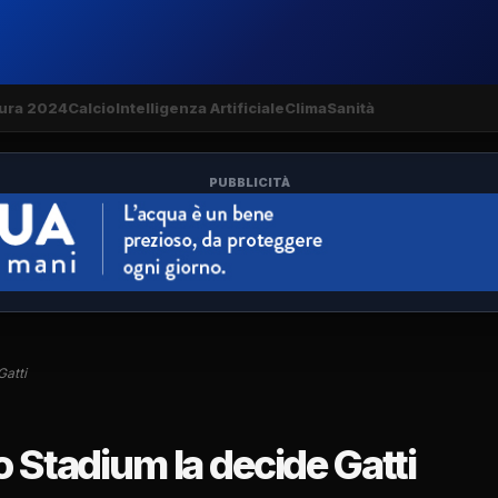
ura 2024
Calcio
Intelligenza Artificiale
Clima
Sanità
PUBBLICITÀ
Gatti
o Stadium la decide Gatti