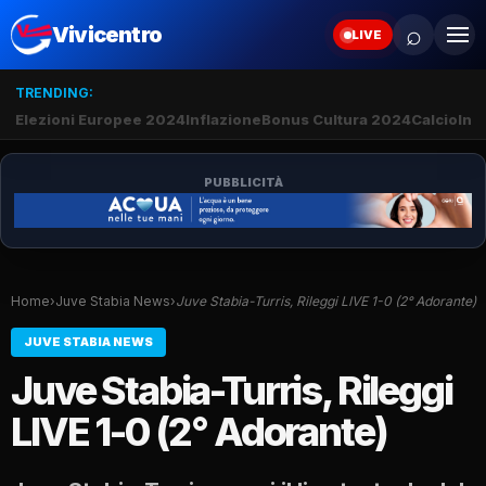
⌕
Vivicentro
LIVE
TRENDING:
Elezioni Europee 2024
Inflazione
Bonus Cultura 2024
Calcio
Inte
PUBBLICITÀ
Home
›
Juve Stabia News
›
Juve Stabia-Turris, Rileggi LIVE 1-0 (2° Adorante)
JUVE STABIA NEWS
Juve Stabia-Turris, Rileggi
LIVE 1-0 (2° Adorante)