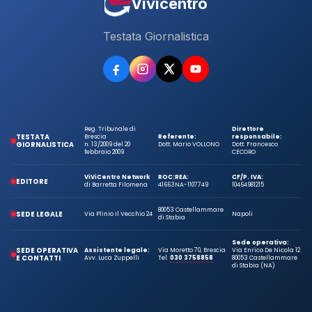
Vivicentro
Testata Giornalistica
Reg. Tribunale di
Direttore
TESTATA
Brescia
Referente:
responsabile:
GIORNALISTICA
n. 13/2009 del 20
Dott. Mario VOLLONO
Dott. Francesco
febbraio 2009
CECORO
ViViCentro Network
ROC:
REA:
CF/P. IVA:
EDITORE
di Barretta Filomena
41663
NA-1107749
10464981215
80053 Castellammare
SEDE LEGALE
Via Plinio Il Vecchio 24
Napoli
di Stabia
Sede operativa:
SEDE OPERATIVA
Assistente legale:
Via Moretto 70, Brescia
Via Enrico De Nicola 12
E CONTATTI
Avv. Luca Zuppelli
Tel.
030 3758858
80053 Castellammare
di Stabia (NA)