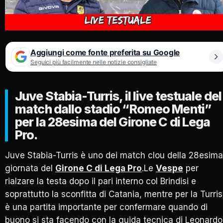
Aggiungi come fonte preferita su Google
Seguici più facilmente nelle notizie consigliate
Juve Stabia-Turris, il live testuale del
match dallo stadio “Romeo Menti”
per la 28esima del Girone C di Lega
Pro.
Juve Stabia-Turris è uno dei match clou della 28esima
giornata del
Girone C di Lega Pro
.Le
Vespe
per
rialzare la testa dopo il pari interno col Brindisi e
soprattutto la sconfitta di Catania, mentre per la Turris
è una partita importante per confermare quando di
buono si sta facendo con la guida tecnica di Leonardo