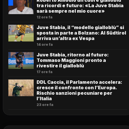
Roberto Amodio un cuore gialloblù
tra ricordi e futuro: «La Juve Stabia
sarà sempre nel mio cuore»
12 ore fa
Juve Stabia, il “modello gialloblù” si
sposta in parte a Bolzano: Al Südtirol
arriva un’altra ex Vespa
14 ore fa
Juve Stabia, ritorno al futuro:
Tommaso Maggioni pronto a
rivestire il gialloblù
17 ore fa
DDL Caccia, il Parlamento accelera:
cresce il confronto con l’Europa.
Rischio sanzioni pecuniare per
l’Italia
23 ore fa