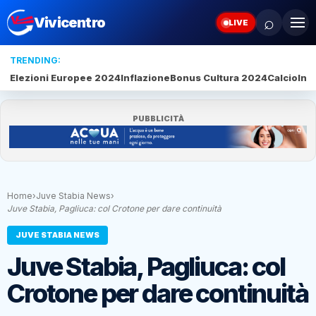
⌕
Vivicentro
LIVE
TRENDING:
Elezioni Europee 2024
Inflazione
Bonus Cultura 2024
Calcio
Inte
PUBBLICITÀ
Home
›
Juve Stabia News
›
Juve Stabia, Pagliuca: col Crotone per dare continuità
JUVE STABIA NEWS
Juve Stabia, Pagliuca: col
Crotone per dare continuità