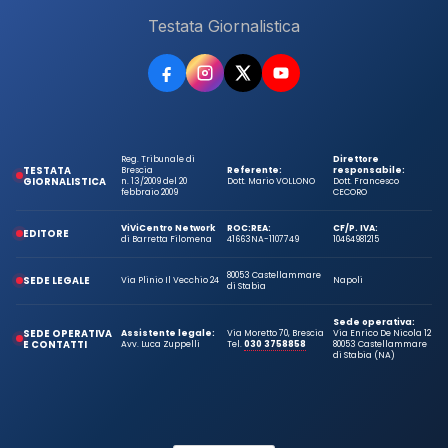
Testata Giornalistica
Reg. Tribunale di
Direttore
TESTATA
Brescia
Referente:
responsabile:
GIORNALISTICA
n. 13/2009 del 20
Dott. Mario VOLLONO
Dott. Francesco
febbraio 2009
CECORO
ViViCentro Network
ROC:
REA:
CF/P. IVA:
EDITORE
di Barretta Filomena
41663
NA-1107749
10464981215
80053 Castellammare
SEDE LEGALE
Via Plinio Il Vecchio 24
Napoli
di Stabia
Sede operativa:
SEDE OPERATIVA
Assistente legale:
Via Moretto 70, Brescia
Via Enrico De Nicola 12
E CONTATTI
Avv. Luca Zuppelli
Tel.
030 3758858
80053 Castellammare
di Stabia (NA)