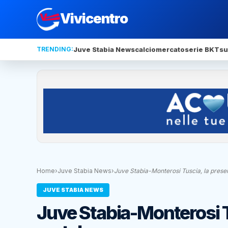
Vivicentro
TRENDING:
Juve Stabia News
calciomercato
serie BKT
su
Home
›
Juve Stabia News
›
Juve Stabia-Monterosi Tuscia, la prese
JUVE STABIA NEWS
Juve Stabia-Monterosi T