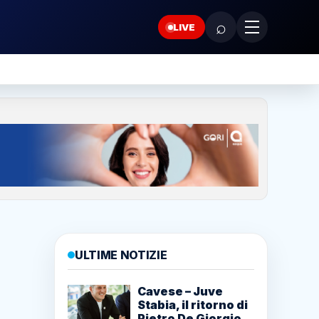
⌕
LIVE
ULTIME NOTIZIE
Cavese – Juve
Stabia, il ritorno di
Pietro De Giorgio