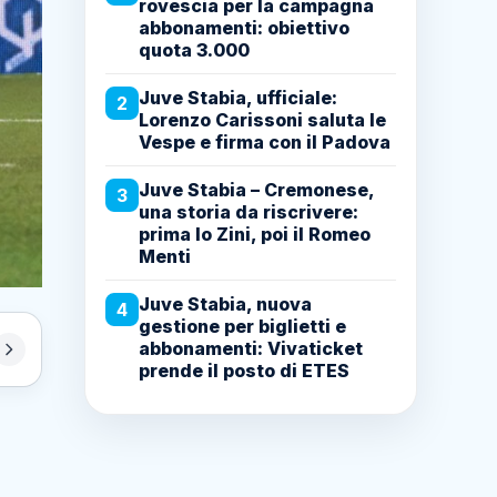
rovescia per la campagna
abbonamenti: obiettivo
quota 3.000
Juve Stabia, ufficiale:
2
Lorenzo Carissoni saluta le
Vespe e firma con il Padova
Juve Stabia – Cremonese,
3
una storia da riscrivere:
prima lo Zini, poi il Romeo
Menti
Juve Stabia, nuova
4
gestione per biglietti e
abbonamenti: Vivaticket
prende il posto di ETES