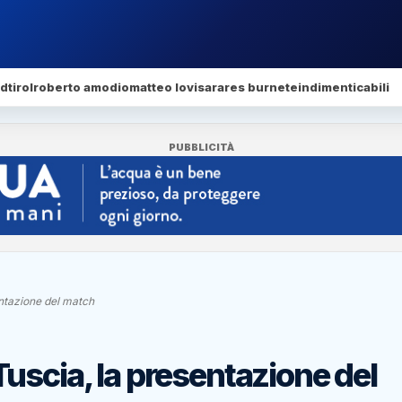
dtirol
roberto amodio
matteo lovisa
rares burnete
indimenticabili
PUBBLICITÀ
ntazione del match
uscia, la presentazione del