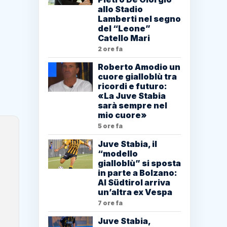
allo Stadio
Lamberti nel segno
del “Leone”
Catello Mari
2 ore fa
Roberto Amodio un
cuore gialloblù tra
ricordi e futuro:
«La Juve Stabia
sarà sempre nel
mio cuore»
5 ore fa
Juve Stabia, il
“modello
gialloblù” si sposta
in parte a Bolzano:
Al Südtirol arriva
un’altra ex Vespa
7 ore fa
Juve Stabia,