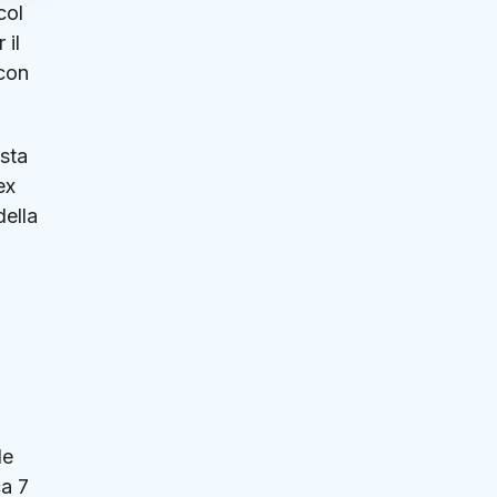
col
 il
 con
sta
ex
della
le
ca 7