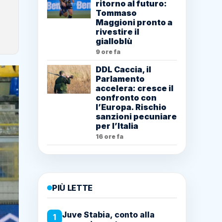
ritorno al futuro:
Tommaso
Maggioni pronto a
rivestire il
gialloblù
9 ore fa
DDL Caccia, il
Parlamento
accelera: cresce il
confronto con
l’Europa. Rischio
sanzioni pecuniare
per l’Italia
16 ore fa
PIÙ LETTE
Juve Stabia, conto alla
1