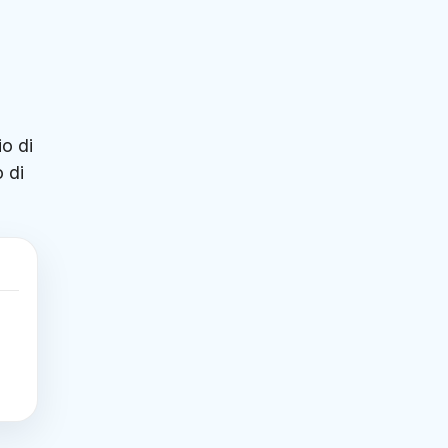
io di
 di