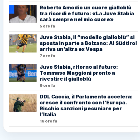
Roberto Amodio un cuore gialloblù
tra ricordi e futuro: «La Juve Stabia
sarà sempre nel mio cuore»
5 ore fa
Juve Stabia, il “modello gialloblù” si
sposta in parte a Bolzano: Al Südtirol
arriva un’altra ex Vespa
7 ore fa
Juve Stabia, ritorno al futuro:
Tommaso Maggioni pronto a
rivestire il gialloblù
9 ore fa
DDL Caccia, il Parlamento accelera:
cresce il confronto con l’Europa.
Rischio sanzioni pecuniare per
l’Italia
16 ore fa