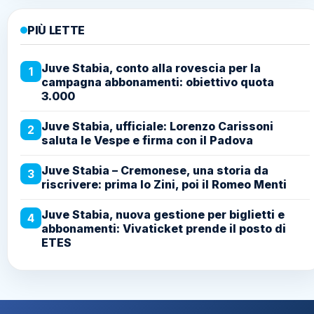
PIÙ LETTE
Juve Stabia, conto alla rovescia per la
1
campagna abbonamenti: obiettivo quota
3.000
Juve Stabia, ufficiale: Lorenzo Carissoni
2
saluta le Vespe e firma con il Padova
Juve Stabia – Cremonese, una storia da
3
riscrivere: prima lo Zini, poi il Romeo Menti
Juve Stabia, nuova gestione per biglietti e
4
abbonamenti: Vivaticket prende il posto di
ETES