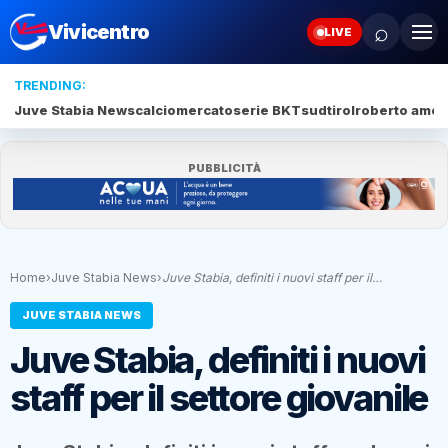
⌕
Vivicentro
LIVE
TRENDING:
Juve Stabia News
calciomercato
serie BKT
sudtirol
roberto amod
PUBBLICITÀ
Home
›
Juve Stabia News
›
Juve Stabia, definiti i nuovi staff per il…
JUVE STABIA NEWS
Juve Stabia, definiti i nuovi
staff per il settore giovanile