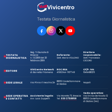
Vivicentro
Testata Giornalistica
Reg. Tribunale di
Direttore
TESTATA
Brescia
Referente:
responsabile:
GIORNALISTICA
n. 13/2009 del 20
Dott. Mario VOLLONO
Dott. Francesco
febbraio 2009
CECORO
ViViCentro Network
ROC:
REA:
CF/P. IVA:
EDITORE
di Barretta Filomena
41663
NA-1107749
10464981215
80053 Castellammare
SEDE LEGALE
Via Plinio Il Vecchio 24
Napoli
di Stabia
Sede operativa:
SEDE OPERATIVA
Assistente legale:
Via Moretto 70, Brescia
Via Enrico De Nicola 12
E CONTATTI
Avv. Luca Zuppelli
Tel.
030 3758858
80053 Castellammare
di Stabia (NA)