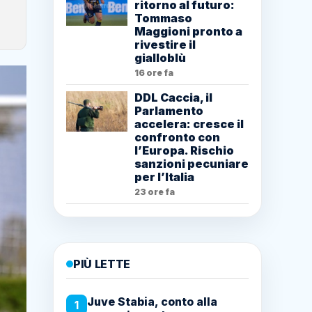
ritorno al futuro:
Tommaso
Maggioni pronto a
rivestire il
gialloblù
16 ore fa
DDL Caccia, il
Parlamento
accelera: cresce il
confronto con
l’Europa. Rischio
sanzioni pecuniare
per l’Italia
23 ore fa
PIÙ LETTE
Juve Stabia, conto alla
1