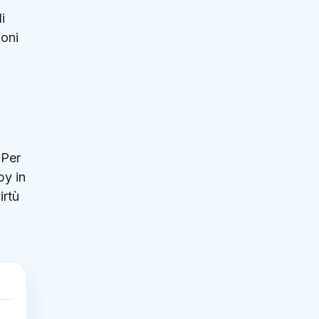
i
ioni
 Per
by in
irtù