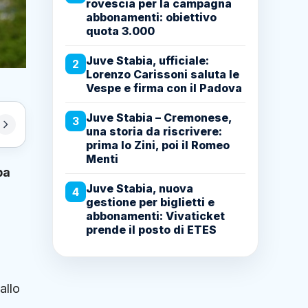
rovescia per la campagna
abbonamenti: obiettivo
quota 3.000
Juve Stabia, ufficiale:
2
Lorenzo Carissoni saluta le
Vespe e firma con il Padova
Juve Stabia – Cremonese,
3
una storia da riscrivere:
prima lo Zini, poi il Romeo
Menti
pa
Juve Stabia, nuova
4
gestione per biglietti e
abbonamenti: Vivaticket
prende il posto di ETES
allo