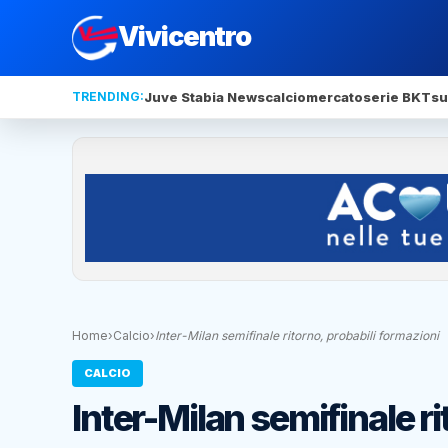
Vivicentro
TRENDING:
Juve Stabia News
calciomercato
serie BKT
su
Home
›
Calcio
›
Inter-Milan semifinale ritorno, probabili formazioni
CALCIO
Inter-Milan semifinale ri