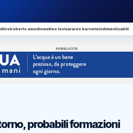
dtirol
roberto amodio
matteo lovisa
rares burnete
indimenticabili
PUBBLICITÀ
torno, probabili formazioni