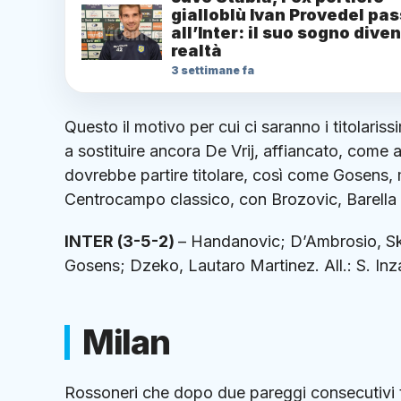
gialloblù Ivan Provedel pa
all’Inter: il suo sogno dive
realtà
3 settimane fa
Questo il motivo per cui ci saranno i titolar
a sostituire ancora De Vrij, affiancato, come a
dovrebbe partire titolare, così come Gosens, 
Centrocampo classico, con Brozovic, Barella
INTER (3-5-2)
– Handanovic; D’Ambrosio, Skr
Gosens; Dzeko, Lautaro Martinez. All.: S. Inz
Milan
Rossoneri che dopo due pareggi consecutivi to