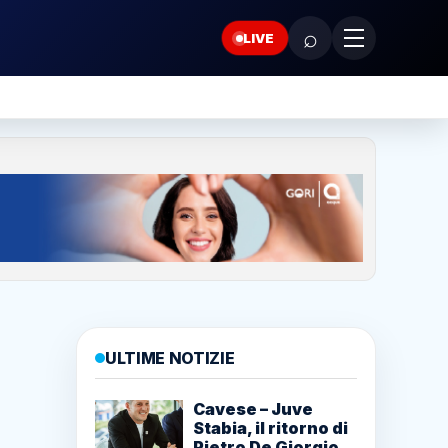
⌕
LIVE
ULTIME NOTIZIE
Cavese – Juve
Stabia, il ritorno di
Pietro De Giorgio