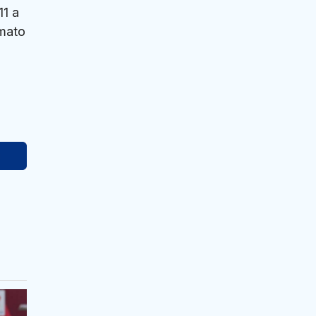
11 a
rmato