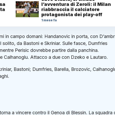
ssa
l’avventura di Zeroli: il Milan
nta
riabbraccia il calciatore
protagonista dei play-off
1 mese fa
issimi in campo domani: Handanovic in porta, con D’amb
l solito, da Bastoni e Skriniar. Sulle fasce, Dumfries
mentre Perisic dovrebbe partire dalla panchina.
 e Calhanoglu. Attacco a due con Dzeko e Lautaro.
iniar, Bastoni; Dumfries, Barella, Brozovic, Calhanogl
aghi.
rna a vincere contro il Genoa di Blessin. La squadra 