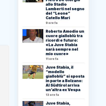
allo Stadio
Lamberti nel segno
del “Leone”
Catello Mari
9 ore fa
Roberto Amodio un
cuore gialloblù tra
ricordi e futuro:
«La Juve Stabia
sarà sempre nel
mio cuore»
11 ore fa
Juve Stabia, il
“modello
gialloblù” si sposta
in parte a Bolzano:
Al Südtirol arriva
un’altra ex Vespa
13 ore fa
Juve Stabia,