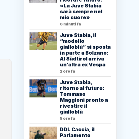
«La Juve Stabia
sarà sempre nel
mio cuore»
6 minuti fa
Juve Stabia, il
“modello
gialloblù” si sposta
in parte a Bolzano:
Al Südtirol arriva
un’altra ex Vespa
2 ore fa
Juve Stabia,
ritorno al futuro:
Tommaso
Maggioni pronto a
rivestire il
gialloblù
5 ore fa
DDL Caccia, il
Parlamento