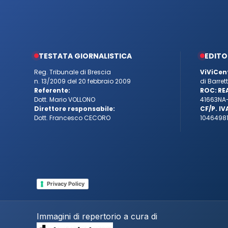
TESTATA GIORNALISTICA
EDITO
Reg. Tribunale di Brescia
ViViCen
n. 13/2009 del 20 febbraio 2009
di Barre
Referente:
ROC:
RE
Dott. Mario VOLLONO
41663
NA
Direttore responsabile:
CF/P. IV
Dott. Francesco CECORO
10464981
Privacy Policy
Immagini di repertorio a cura di