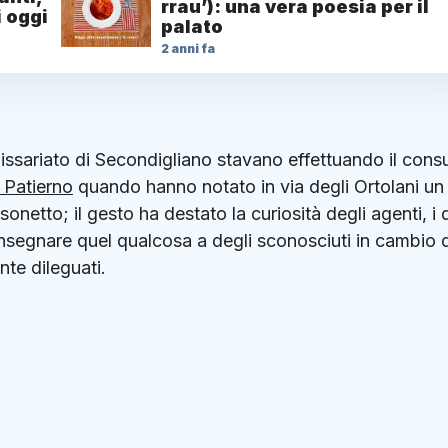
rrau’): una vera poesia per il
i oggi
palato
2 anni fa
sariato di Secondigliano stavano effettuando il cons
 Patierno
quando hanno notato in via degli Ortolani un
etto; il gesto ha destato la curiosità degli agenti, i q
nsegnare quel qualcosa a degli sconosciuti in cambio d
te dileguati.