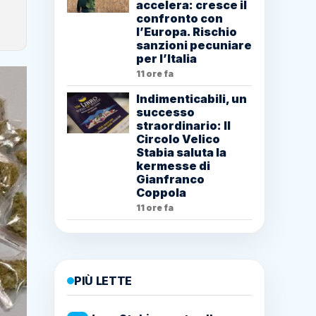
accelera: cresce il
confronto con
l’Europa. Rischio
sanzioni pecuniare
per l’Italia
11 ore fa
Indimenticabili, un
successo
straordinario: Il
Circolo Velico
Stabia saluta la
kermesse di
Gianfranco
Coppola
11 ore fa
PIÙ LETTE