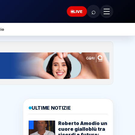
⌕
LIVE
io
ULTIME NOTIZIE
Roberto Amodio un
cuore gialloblù tra
ricordi e futuro: