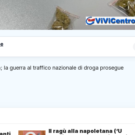
le
; la guerra al traffico nazionale di droga prosegue
Il ragù alla napoletana (‘U
anti,