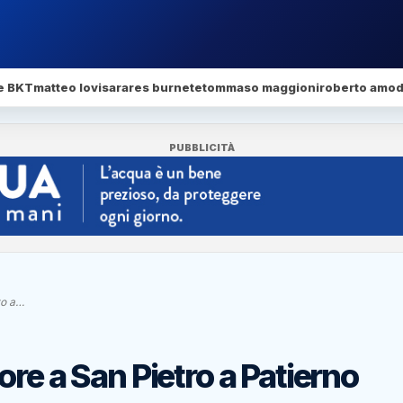
e BKT
matteo lovisa
rares burnete
tommaso maggioni
roberto amod
PUBBLICITÀ
ro a…
re a San Pietro a Patierno