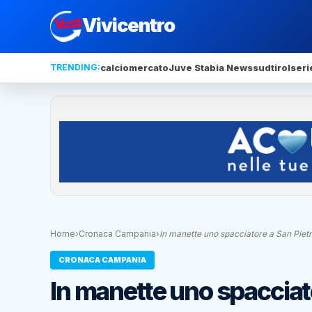
Vivicentro
TRENDING:
calciomercato
Juve Stabia News
sudtirol
seri
Home
›
Cronaca Campania
›
In manette uno spacciatore a San Piet
CRONACA CAMPANIA
In manette uno spacciato