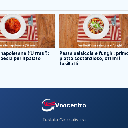
a napoletana (‘U rrau’):
Pasta salsiccia e funghi: prim
oesia per il palato
piatto sostanzioso, ottimi i
fusillotti
Vivicentro
Testata Giornalistica