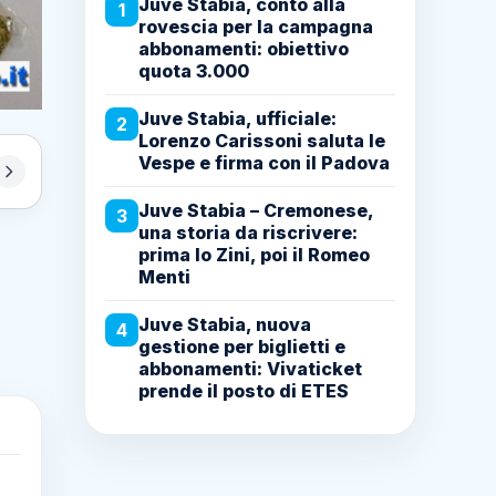
Juve Stabia, conto alla
1
rovescia per la campagna
abbonamenti: obiettivo
quota 3.000
Juve Stabia, ufficiale:
2
Lorenzo Carissoni saluta le
Vespe e firma con il Padova
Juve Stabia – Cremonese,
3
una storia da riscrivere:
prima lo Zini, poi il Romeo
Menti
Juve Stabia, nuova
4
gestione per biglietti e
abbonamenti: Vivaticket
prende il posto di ETES